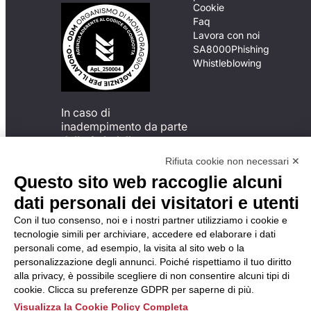
Cookie
Faq
Lavora con noi
SA8000
Phishing
Whistleblowing
In caso di
inadempimento da parte
della ApL delle
disposizioni
Rifiuta cookie non necessari ✕
del Codice di Condotta, è
Questo sito web raccoglie alcuni
possibile presentare un
reclamo
dati personali dei visitatori e utenti
all’Organismo di
Con il tuo consenso, noi e i nostri partner utilizziamo i cookie e
Monitoraggio utilizzando
tecnologie simili per archiviare, accedere ed elaborare i dati
una delle modalità
personali come, ad esempio, la visita al sito web o la
descritte al seguente
personalizzazione degli annunci. Poiché rispettiamo il tuo diritto
indirizzo web
alla privacy, è possibile scegliere di non consentire alcuni tipi di
https://odm-
cookie. Clicca su preferenze GDPR per saperne di più.
agenzielavoro.it/reclami/
.
Visualizza la Cookie Policy Completa