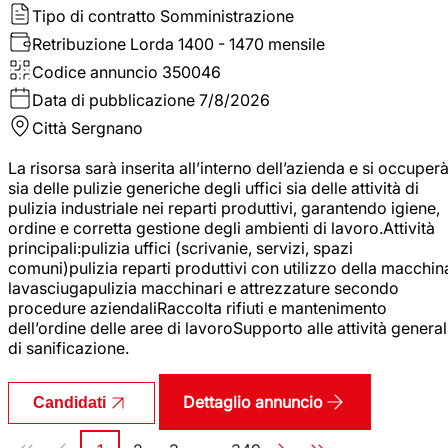
Tipo di contratto
Somministrazione
Retribuzione Lorda
1400 - 1470 mensile
Codice annuncio
350046
Data di pubblicazione
7/8/2026
Città
Sergnano
La risorsa sarà inserita all’interno dell’azienda e si occuper
sia delle pulizie generiche degli uffici sia delle attività di
pulizia industriale nei reparti produttivi, garantendo igiene,
ordine e corretta gestione degli ambienti di lavoro.Attività
principali:pulizia uffici (scrivanie, servizi, spazi
comuni)pulizia reparti produttivi con utilizzo della macchin
lavasciugapulizia macchinari e attrezzature secondo
procedure aziendaliRaccolta rifiuti e mantenimento
dell’ordine delle aree di lavoroSupporto alle attività general
di sanificazione.
Dettaglio annuncio
Candidati
Paginazione