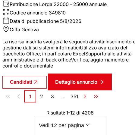
Retribuzione Lorda
22000 - 25000 annuale
Codice annuncio
349810
Data di pubblicazione
5/8/2026
Città
Genova
La risorsa inserita svolgerà le seguenti attività:Inserimento 
gestione dati su sistemi informaticiUtilizzo avanzato del
pacchetto Office, in particolare ExcelSupporto alle attività
amministrative e di back officeVerifica, aggiornamento e
controllo documentale
Dettaglio annuncio
Candidati
Paginazione
1
2
3
...
351
Pagina
Pagina
Pagina
Pagina
Risultati: 1-12 di 4208
Vedi 12 per pagina