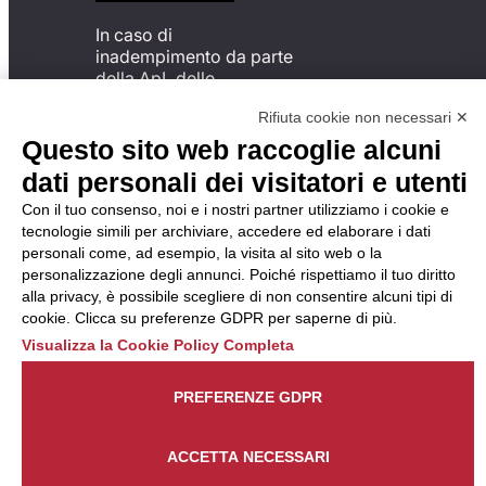
In caso di
inadempimento da parte
della ApL delle
disposizioni
Rifiuta cookie non necessari ✕
del Codice di Condotta, è
possibile presentare un
Questo sito web raccoglie alcuni
reclamo
dati personali dei visitatori e utenti
all’Organismo di
Monitoraggio utilizzando
Con il tuo consenso, noi e i nostri partner utilizziamo i cookie e
una delle modalità
tecnologie simili per archiviare, accedere ed elaborare i dati
descritte al seguente
personali come, ad esempio, la visita al sito web o la
indirizzo web
personalizzazione degli annunci. Poiché rispettiamo il tuo diritto
https://odm-
alla privacy, è possibile scegliere di non consentire alcuni tipi di
agenzielavoro.it/reclami/
.
cookie. Clicca su preferenze GDPR per saperne di più.
Visualizza la Cookie Policy Completa
PREFERENZE GDPR
ACCETTA NECESSARI