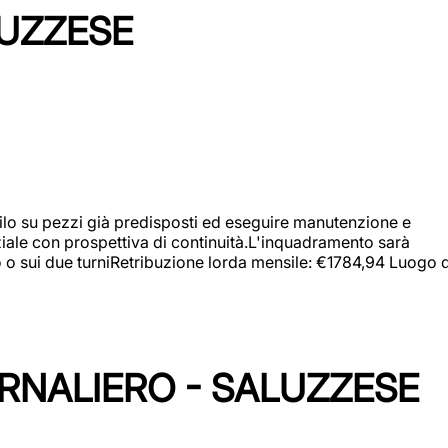
LUZZESE
a filo su pezzi già predisposti ed eseguire manutenzione e
iziale con prospettiva di continuità.L'inquadramento sarà
zo o sui due turniRetribuzione lorda mensile: €1784,94 Luogo d
ORNALIERO - SALUZZESE