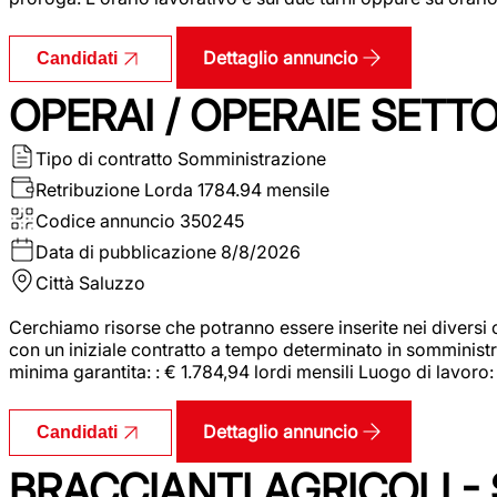
Dettaglio annuncio
Candidati
OPERAI / OPERAIE SET
Tipo di contratto
Somministrazione
Retribuzione Lorda
1784.94 mensile
Codice annuncio
350245
Data di pubblicazione
8/8/2026
Città
Saluzzo
Cerchiamo risorse che potranno essere inserite nei diversi 
con un iniziale contratto a tempo determinato in somministraz
minima garantita: : € 1.784,94 lordi mensili Luogo di lavoro
Dettaglio annuncio
Candidati
BRACCIANTI AGRICOLI -