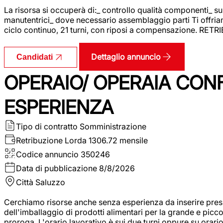
La risorsa si occuperà di:_ controllo qualità componenti_ s
manutentrici_ dove necessario assemblaggio parti Ti offriam
ciclo continuo, 21 turni, con riposi a compensazione. RET
Dettaglio annuncio
Candidati
OPERAIO/ OPERAIA CO
ESPERIENZA
Tipo di contratto
Somministrazione
Retribuzione Lorda
1306.72 mensile
Codice annuncio
350246
Data di pubblicazione
8/8/2026
Città
Saluzzo
Cerchiamo risorse anche senza esperienza da inserire pres
dell'imballaggio di prodotti alimentari per la grande e picco
proroga. L'orario lavorativo è sui due turni oppure su orar