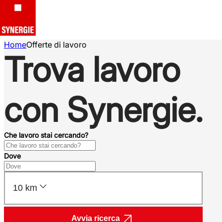
Home
Offerte di lavoro
Trova lavoro
con Synergie.
Che lavoro stai cercando?
Dove
10 km
Avvia ricerca