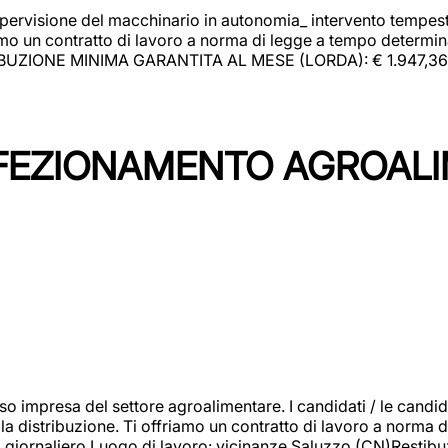
upervisione del macchinario in autonomia_ intervento tempesti
o un contratto di lavoro a norma di legge a tempo determinato
RIBUZIONE MINIMA GARANTITA AL MESE (LORDA): € 1.947,36 Il 
NFEZIONAMENTO AGROAL
so impresa del settore agroalimentare. I candidati / le can
la distribuzione. Ti offriamo un contratto di lavoro a norma d
io giornaliero.Luogo di lavoro: vicinanze Saluzzo (CN)Restibu