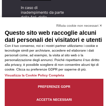
In caso di
inadempimento da parte
della ApL delle
disposizioni
Rifiuta cookie non necessari ✕
del Codice di Condotta, è
possibile presentare un
Questo sito web raccoglie alcuni
reclamo
dati personali dei visitatori e utenti
all’Organismo di
Monitoraggio utilizzando
Con il tuo consenso, noi e i nostri partner utilizziamo i cookie e
una delle modalità
tecnologie simili per archiviare, accedere ed elaborare i dati
descritte al seguente
personali come, ad esempio, la visita al sito web o la
indirizzo web
personalizzazione degli annunci. Poiché rispettiamo il tuo diritto
https://odm-
alla privacy, è possibile scegliere di non consentire alcuni tipi di
agenzielavoro.it/reclami/
.
cookie. Clicca su preferenze GDPR per saperne di più.
Visualizza la Cookie Policy Completa
PREFERENZE GDPR
ACCETTA NECESSARI