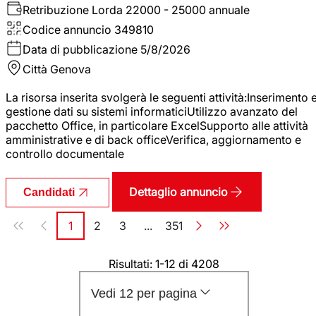
Retribuzione Lorda
22000 - 25000 annuale
Codice annuncio
349810
Data di pubblicazione
5/8/2026
Città
Genova
La risorsa inserita svolgerà le seguenti attività:Inserimento 
gestione dati su sistemi informaticiUtilizzo avanzato del
pacchetto Office, in particolare ExcelSupporto alle attività
amministrative e di back officeVerifica, aggiornamento e
controllo documentale
Dettaglio annuncio
Candidati
Paginazione
1
2
3
...
351
Pagina
Pagina
Pagina
Pagina
Risultati: 1-12 di 4208
Vedi 12 per pagina