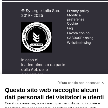
© Synergie Italia Spa.
Privacy policy
2019 - 2025
Modifica
preferenze
Cookie
Faq
Lavora con noi
SA8000
Phishing
Whistleblowing
In caso di
inadempimento da parte
della ApL delle
disposizioni
del Codice di Condotta, è
Rifiuta cookie non necessari ✕
possibile presentare un
reclamo
Questo sito web raccoglie alcuni
all’Organismo di
dati personali dei visitatori e utenti
Monitoraggio utilizzando
una delle modalità
Con il tuo consenso, noi e i nostri partner utilizziamo i cookie e