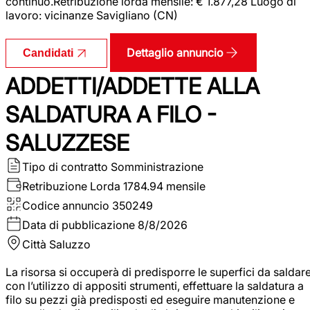
continuo.Retribuzione lorda mensile: € 1.877,28 Luogo di
lavoro: vicinanze Savigliano (CN)
Dettaglio annuncio
Candidati
ADDETTI/ADDETTE ALLA
SALDATURA A FILO -
SALUZZESE
Tipo di contratto
Somministrazione
Retribuzione Lorda
1784.94 mensile
Codice annuncio
350249
Data di pubblicazione
8/8/2026
Città
Saluzzo
La risorsa si occuperà di predisporre le superfici da saldar
con l’utilizzo di appositi strumenti, effettuare la saldatura a
filo su pezzi già predisposti ed eseguire manutenzione e