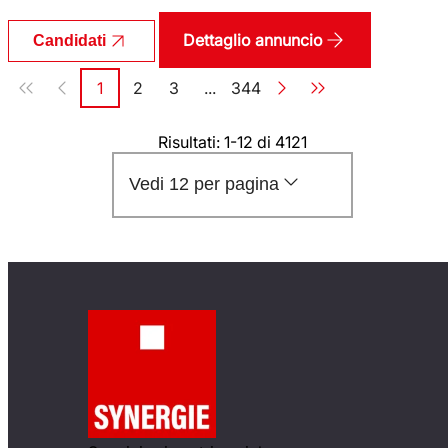
Dettaglio annuncio
Candidati
Paginazione
1
2
3
...
344
Pagina
Pagina
Pagina
Pagina
Risultati: 1-12 di 4121
Vedi 12 per pagina