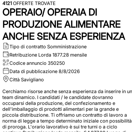
4121
OFFERTE TROVATE
OPERAIO/ OPERAIA DI
PRODUZIONE ALIMENTARE
ANCHE SENZA ESPERIENZA
Tipo di contratto
Somministrazione
Retribuzione Lorda
1877.28 mensile
Codice annuncio
350250
Data di pubblicazione
8/8/2026
Città
Savigliano
Cerchiamo risorse anche senza esperienza da inserire in u
team dinamico. I candidati / le candidate dovranno
occuparsi della produzione, del confezionamento e
dell'imballaggio di prodotti alimentari per la grande e
piccola distribuzione. Ti offriamo un contratto di lavoro a
norma di legge a tempo determinato iniziale con possibilità
di proroga. L'orario lavorativo è sui tre turni o a ciclo