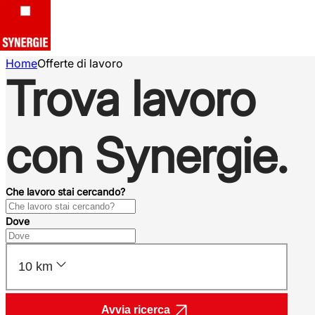
Home
Offerte di lavoro
Trova lavoro
con Synergie.
Che lavoro stai cercando?
Dove
10 km
Avvia ricerca