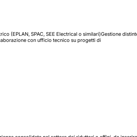
trico (EPLAN, SPAC, SEE Electrical o similari)Gestione distint
borazione con ufficio tecnico su progetti di
onsolidata nel settore dei riduttori o affini, da inserir