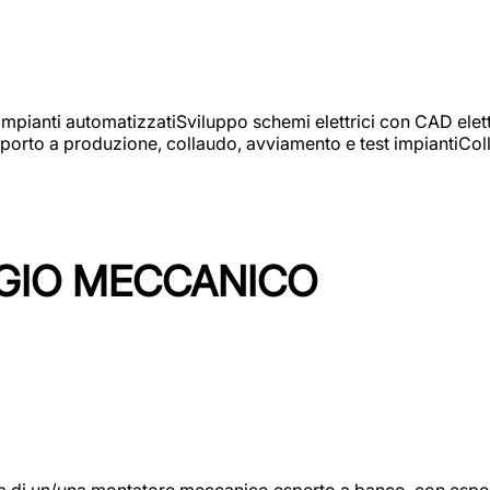
 impianti automatizzatiSviluppo schemi elettrici con CAD elet
orto a produzione, collaudo, avviamento e test impiantiColla
GIO MECCANICO
/una montatore meccanico esperto a banco, con esperienza c