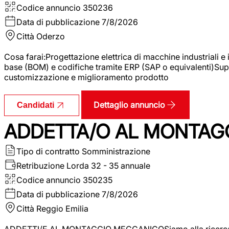
Codice annuncio
350236
Data di pubblicazione
7/8/2026
Città
Oderzo
Cosa farai:Progettazione elettrica di macchine industriali e
base (BOM) e codifiche tramite ERP (SAP o equivalenti)Supp
customizzazione e miglioramento prodotto
Dettaglio annuncio
Candidati
ADDETTA/O AL MONTAG
Tipo di contratto
Somministrazione
Retribuzione Lorda
32 - 35 annuale
Codice annuncio
350235
Data di pubblicazione
7/8/2026
Città
Reggio Emilia
ADDETTI/E AL MONTAGGIO MECCANICOSiamo alla ricerca di un