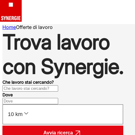
Home
Offerte di lavoro
Trova lavoro
con Synergie.
Che lavoro stai cercando?
Dove
10 km
Avvia ricerca