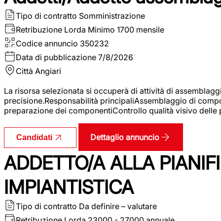
Tipo di contratto
Somministrazione
Retribuzione Lorda
Minimo 1700 mensile
Codice annuncio
350232
Data di pubblicazione
7/8/2026
Città
Angiari
La risorsa selezionata si occuperà di attività di assemblag
precisione.Responsabilità principaliAssemblaggio di compone
preparazione dei componentiControllo qualità visivo delle p
Dettaglio annuncio
Candidati
ADDETTO/A ALLA PIANIF
IMPIANTISTICA
Tipo di contratto
Da definire – valutare
Retribuzione Lorda
23000 - 27000 annuale