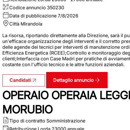
Codice annuncio
350230
Data di pubblicazione
7/8/2026
Città
Mirandola
La risorsa, riportando direttamente alla Direzione, sarà il pu
un'efficace organizzazione degli interventi e il corretto pr
delle agende dei tecnici per interventi di manutenzione ord
Efficienza Energetica (RCEE);Controllo e monitoraggio degli
clienti;Interfaccia con Case Madri per pratiche di avviamen
costante con l'ufficio tecnico e le altre funzioni aziendali.
Dettaglio annuncio
Candidati
OPERAIO OPERAIA LEGGE
MORUBIO
Tipo di contratto
Somministrazione
Retribuzione Lorda
23000 annuale