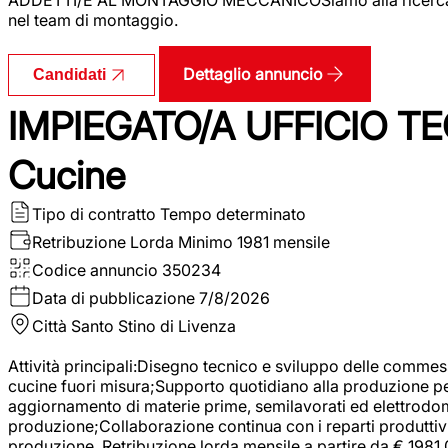
nel team di montaggio.
Dettaglio annuncio
Candidati
IMPIEGATO/A UFFICIO TEC
Cucine
Tipo di contratto
Tempo determinato
Retribuzione Lorda
Minimo 1981 mensile
Codice annuncio
350234
Data di pubblicazione
7/8/2026
Città
Santo Stino di Livenza
Attività principali:Disegno tecnico e sviluppo delle commes
cucine fuori misura;Supporto quotidiano alla produzione p
aggiornamento di materie prime, semilavorati ed elettrodom
produzione;Collaborazione continua con i reparti produttivi 
produzione. Retribuzione lorda mensile a partire da € 1981,