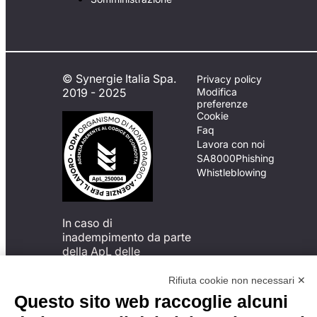
© Synergie Italia Spa.
Privacy policy
2019 - 2025
Modifica
preferenze
Cookie
Faq
Lavora con noi
SA8000
Phishing
Whistleblowing
In caso di
inadempimento da parte
della ApL delle
disposizioni
del Codice di Condotta, è
Rifiuta cookie non necessari ✕
possibile presentare un
Questo sito web raccoglie alcuni
reclamo