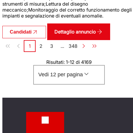
strumenti di misura;Lettura del disegno
meccanico;Monitoraggio del corretto funzionamento degli
impianti e segnalazione di eventuali anomalie.
Dettaglio annuncio
Candidati
Paginazione
1
2
3
...
348
Pagina
Pagina
Pagina
Pagina
Risultati: 1-12 di 4169
Vedi 12 per pagina