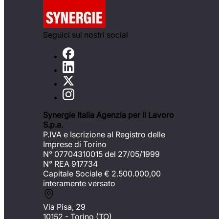
Seguici sui nostri social
Synergie Italia Agenzia per il Lavoro
S.p.a.
P.IVA e Iscrizione al Registro delle
Imprese di Torino
N° 07704310015 del 27/05/1999
N° REA 917734
Capitale Sociale €
2.500.000,00
interamente versato
Via Pisa, 29
10152 - Torino (TO)