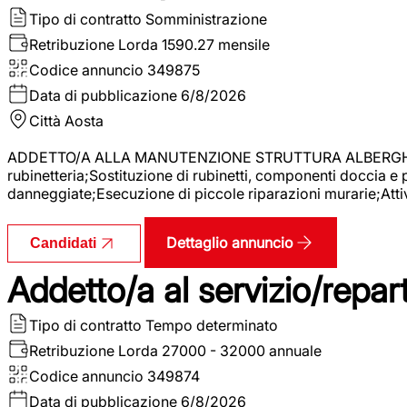
Tipo di contratto
Somministrazione
Retribuzione Lorda
1590.27 mensile
Codice annuncio
349875
Data di pubblicazione
6/8/2026
Città
Aosta
ADDETTO/A ALLA MANUTENZIONE STRUTTURA ALBERGHIERA La r
rubinetteria;Sostituzione di rubinetti, componenti doccia e
danneggiate;Esecuzione di piccole riparazioni murarie;Attivi
Dettaglio annuncio
Candidati
Addetto/a al servizio/repar
Tipo di contratto
Tempo determinato
Retribuzione Lorda
27000 - 32000 annuale
Codice annuncio
349874
Data di pubblicazione
6/8/2026