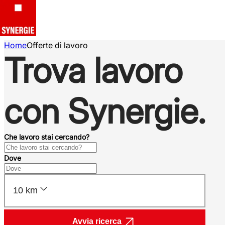
Home
Offerte di lavoro
Trova lavoro
con Synergie.
Che lavoro stai cercando?
Dove
10 km
Avvia ricerca