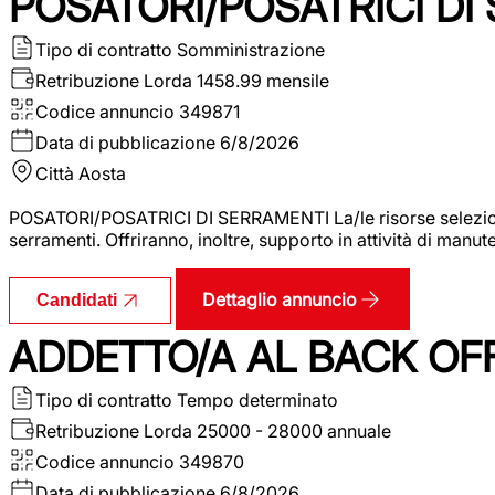
POSATORI/POSATRICI DI
Tipo di contratto
Somministrazione
Retribuzione Lorda
1458.99 mensile
Codice annuncio
349871
Data di pubblicazione
6/8/2026
Città
Aosta
POSATORI/POSATRICI DI SERRAMENTI La/le risorse selezionat
serramenti. Offriranno, inoltre, supporto in attività di man
Dettaglio annuncio
Candidati
ADDETTO/A AL BACK OF
Tipo di contratto
Tempo determinato
Retribuzione Lorda
25000 - 28000 annuale
Codice annuncio
349870
Data di pubblicazione
6/8/2026