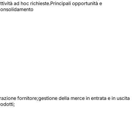
ttività ad hoc richieste.Principali opportunità e
e Consolidamento
urazione fornitore;gestione della merce in entrata e in uscita
odotti;