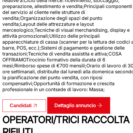
relative a:Ciclo della merce: ricevimento, stoccaggio,
preparazione, allestimento e vendita;Principali componenti
del servizio al cliente nelle strutture di
vendita;Organizzazione degli spazi del punto
vendita;Layout delle attrezzature e layout
merceologico;Tecniche di visual merchandising, display e
attività promozionali;Utilizzo delle principali
apparecchiature di cassa (scanner per la lettura dei codici 
barre, POS, ecc.);Sistemi di pagamento e gestione delle
transazioni;Tecniche di vendita assistita e attiva;COSA
OFFRIAMOTirocinio formativo della durata di 6
mesi;Rimborso spese di €700 mensili;Orario di lavoro di 3
ore settimanali, distribuite dal lunedì alla domenica second
la pianificazione del punto vendita, con riposi
compensativi;Opportunità di formazione e crescita
professionale in un contsede di lavoro: Massa;
Dettaglio annuncio
Candidati
OPERATORI/TRICI RACCOLTA
RIFIUTI