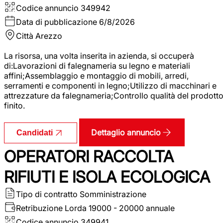
Codice annuncio
349942
Data di pubblicazione
6/8/2026
Città
Arezzo
La risorsa, una volta inserita in azienda, si occuperà
di:Lavorazioni di falegnameria su legno e materiali
affini;Assemblaggio e montaggio di mobili, arredi,
serramenti e componenti in legno;Utilizzo di macchinari e
attrezzature da falegnameria;Controllo qualità del prodott
finito.
Dettaglio annuncio
Candidati
OPERATORI RACCOLTA
RIFIUTI E ISOLA ECOLOGICA
Tipo di contratto
Somministrazione
Retribuzione Lorda
19000 - 20000 annuale
Codice annuncio
349941