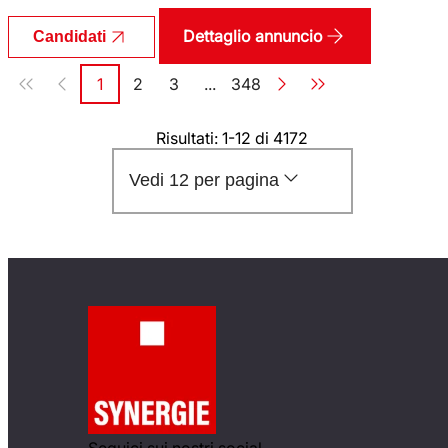
Dettaglio annuncio
Candidati
Paginazione
1
2
3
...
348
Pagina
Pagina
Pagina
Pagina
Risultati: 1-12 di 4172
Vedi 12 per pagina