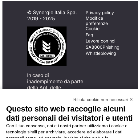
© Synergie Italia Spa.
Privacy policy
2019 - 2025
Modifica
preferenze
Cookie
Faq
Lavora con noi
SA8000
Phishing
Whistleblowing
In caso di
inadempimento da parte
della ApL delle
disposizioni
del Codice di Condotta, è
Rifiuta cookie non necessari ✕
possibile presentare un
Questo sito web raccoglie alcuni
reclamo
dati personali dei visitatori e utenti
all’Organismo di
Monitoraggio utilizzando
Con il tuo consenso, noi e i nostri partner utilizziamo i cookie e
una delle modalità
tecnologie simili per archiviare, accedere ed elaborare i dati
descritte al seguente