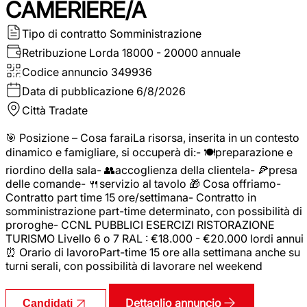
CAMERIERE/A
Tipo di contratto
Somministrazione
Retribuzione Lorda
18000 - 20000 annuale
Codice annuncio
349936
Data di pubblicazione
6/8/2026
Città
Tradate
🎯 Posizione – Cosa faraiLa risorsa, inserita in un contesto
dinamico e famigliare, si occuperà di:- 🍽️preparazione e
riordino della sala- 👥accoglienza della clientela- 🍕presa
delle comande- 🍴servizio al tavolo 🎁 Cosa offriamo-
Contratto part time 15 ore/settimana- Contratto in
somministrazione part-time determinato, con possibilità di
proroghe- CCNL PUBBLICI ESERCIZI RISTORAZIONE
TURISMO Livello 6 o 7 RAL : €18.000 - €20.000 lordi annui
⏰ Orario di lavoroPart-time 15 ore alla settimana anche su
turni serali, con possibilità di lavorare nel weekend
Dettaglio annuncio
Candidati