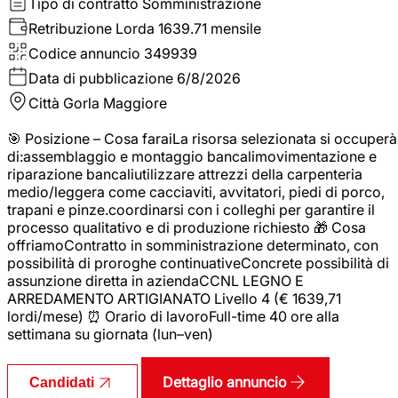
Tipo di contratto
Somministrazione
Retribuzione Lorda
1639.71 mensile
Codice annuncio
349939
Data di pubblicazione
6/8/2026
Città
Gorla Maggiore
🎯 Posizione – Cosa faraiLa risorsa selezionata si occuperà
di:assemblaggio e montaggio bancalimovimentazione e
riparazione bancaliutilizzare attrezzi della carpenteria
medio/leggera come cacciaviti, avvitatori, piedi di porco,
trapani e pinze.coordinarsi con i colleghi per garantire il
processo qualitativo e di produzione richiesto 🎁 Cosa
offriamoContratto in somministrazione determinato, con
possibilità di proroghe continuativeConcrete possibilità di
assunzione diretta in aziendaCCNL LEGNO E
ARREDAMENTO ARTIGIANATO Livello 4 (€ 1639,71
lordi/mese) ⏰ Orario di lavoroFull-time 40 ore alla
settimana su giornata (lun–ven)
Dettaglio annuncio
Candidati