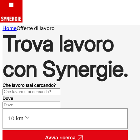
Home
Offerte di lavoro
Trova lavoro
con Synergie.
Che lavoro stai cercando?
Dove
10 km
Avvia ricerca