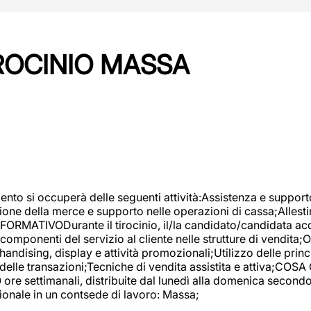
IROCINIO MASSA
imento si occuperà delle seguenti attività:Assistenza e support
ione della merce e supporto nelle operazioni di cassa;Allesti
FORMATIVODurante il tirocinio, il/la candidato/candidata acq
componenti del servizio al cliente nelle strutture di vendita
ndising, display e attività promozionali;Utilizzo delle princi
delle transazioni;Tecniche di vendita assistita e attiva;COS
re settimanali, distribuite dal lunedì alla domenica secondo 
onale in un contsede di lavoro: Massa;