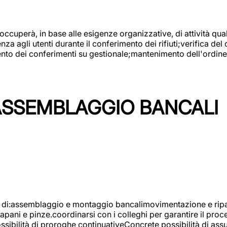
 occuperà, in base alle esigenze organizzative, di attività quali
a agli utenti durante il conferimento dei rifiuti;verifica del
ento dei conferimenti su gestionale;mantenimento dell'ordine, 
ASSEMBLAGGIO BANCALI
à di:assemblaggio e montaggio bancalimovimentazione e ripara
rapani e pinze.coordinarsi con i colleghi per garantire il pro
ossibilità di proroghe continuativeConcrete possibilità d