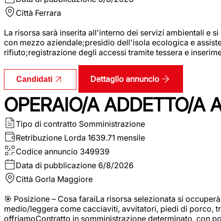
Città
Ferrara
La risorsa sarà inserita all'interno dei servizi ambientali e si
con mezzo aziendale;presidio dell'isola ecologica e assistenz
rifiuto;registrazione degli accessi tramite tessera e inserim
Dettaglio annuncio
Candidati
OPERAIO/A ADDETTO/A 
Tipo di contratto
Somministrazione
Retribuzione Lorda
1639.71 mensile
Codice annuncio
349939
Data di pubblicazione
6/8/2026
Città
Gorla Maggiore
🎯 Posizione – Cosa faraiLa risorsa selezionata si occuper
medio/leggera come cacciaviti, avvitatori, piedi di porco, t
offriamoContratto in somministrazione determinato, con p