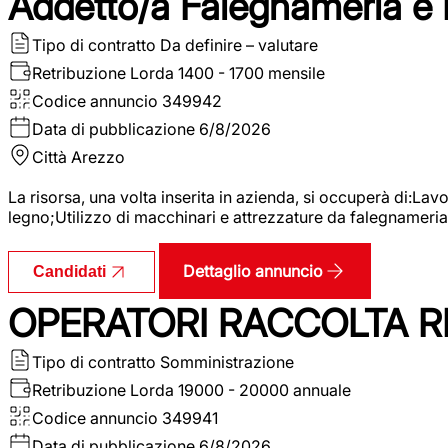
Addetto/a Falegnameria e
Tipo di contratto
Da definire – valutare
Retribuzione Lorda
1400 - 1700 mensile
Codice annuncio
349942
Data di pubblicazione
6/8/2026
Città
Arezzo
La risorsa, una volta inserita in azienda, si occuperà di:La
legno;Utilizzo di macchinari e attrezzature da falegnameria;
Dettaglio annuncio
Candidati
OPERATORI RACCOLTA RI
Tipo di contratto
Somministrazione
Retribuzione Lorda
19000 - 20000 annuale
Codice annuncio
349941
Data di pubblicazione
6/8/2026