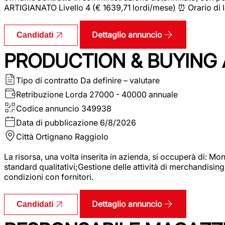
ARTIGIANATO Livello 4 (€ 1639,71 lordi/mese) ⏰ Orario di l
Dettaglio annuncio
Candidati
PRODUCTION & BUYING A
Tipo di contratto
Da definire – valutare
Retribuzione Lorda
27000 - 40000 annuale
Codice annuncio
349938
Data di pubblicazione
6/8/2026
Città
Ortignano Raggiolo
La risorsa, una volta inserita in azienda, si occuperà di: M
standard qualitativi;Gestione delle attività di merchandising
condizioni con fornitori.
Dettaglio annuncio
Candidati