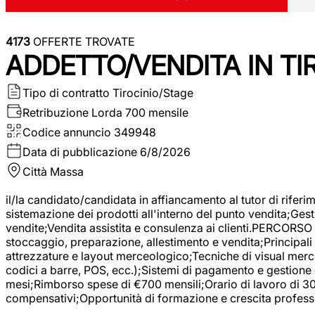
4173
OFFERTE TROVATE
ADDETTO/VENDITA IN T
Tipo di contratto
Tirocinio/Stage
Retribuzione Lorda
700 mensile
Codice annuncio
349948
Data di pubblicazione
6/8/2026
Città
Massa
il/la candidato/candidata in affiancamento al tutor di rifer
sistemazione dei prodotti all'interno del punto vendita;Gest
vendite;Vendita assistita e consulenza ai clienti.PERCORSO 
stoccaggio, preparazione, allestimento e vendita;Principali 
attrezzature e layout merceologico;Tecniche di visual mercha
codici a barre, POS, ecc.);Sistemi di pagamento e gestione 
mesi;Rimborso spese di €700 mensili;Orario di lavoro di 30 o
compensativi;Opportunità di formazione e crescita professi