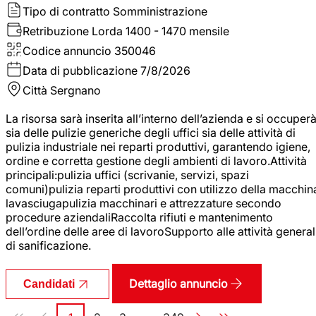
Tipo di contratto
Somministrazione
Retribuzione Lorda
1400 - 1470 mensile
Codice annuncio
350046
Data di pubblicazione
7/8/2026
Città
Sergnano
La risorsa sarà inserita all’interno dell’azienda e si occuper
sia delle pulizie generiche degli uffici sia delle attività di
pulizia industriale nei reparti produttivi, garantendo igiene,
ordine e corretta gestione degli ambienti di lavoro.Attività
principali:pulizia uffici (scrivanie, servizi, spazi
comuni)pulizia reparti produttivi con utilizzo della macchin
lavasciugapulizia macchinari e attrezzature secondo
procedure aziendaliRaccolta rifiuti e mantenimento
dell’ordine delle aree di lavoroSupporto alle attività general
di sanificazione.
Dettaglio annuncio
Candidati
Paginazione