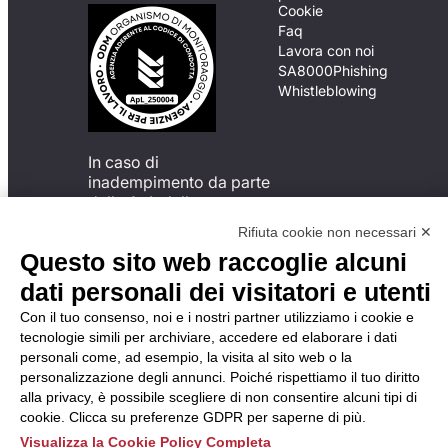
Cookie
Faq
Lavora con noi
SA8000
Phishing
Whistleblowing
In caso di
inadempimento da parte
della ApL delle
disposizioni
Rifiuta cookie non necessari ✕
del Codice di Condotta, è
Questo sito web raccoglie alcuni
possibile presentare un
reclamo
dati personali dei visitatori e utenti
all’Organismo di
Con il tuo consenso, noi e i nostri partner utilizziamo i cookie e
Monitoraggio utilizzando
tecnologie simili per archiviare, accedere ed elaborare i dati
una delle modalità
personali come, ad esempio, la visita al sito web o la
descritte al seguente
personalizzazione degli annunci. Poiché rispettiamo il tuo diritto
indirizzo web
alla privacy, è possibile scegliere di non consentire alcuni tipi di
https://odm-
cookie. Clicca su preferenze GDPR per saperne di più.
agenzielavoro.it/reclami/
.
Visualizza la Cookie Policy Completa