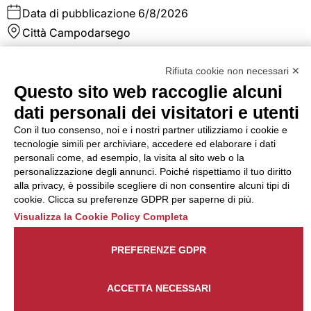
Data di pubblicazione
6/8/2026
Città
Campodarsego
La risorsa inserita in ufficio acquisti si occuperà di
Rifiuta cookie non necessari ✕
pianificare e gestire gli approvvigionamenti di materia pri
e non, si occuperà dell'emissione ordini fornitori, sollecito
Questo sito web raccoglie alcuni
consegna materiale, verifica bolle in ingresso. Ricerca nuov
dati personali dei visitatori e utenti
fornitori La risorsa si interfaccerà con il responsabile di
produzione, con il magazzino e con i fornitori al fine di
Con il tuo consenso, noi e i nostri partner utilizziamo i cookie e
gestire al meglio ed ottimizzare i costi e le scorte.
tecnologie simili per archiviare, accedere ed elaborare i dati
personali come, ad esempio, la visita al sito web o la
personalizzazione degli annunci. Poiché rispettiamo il tuo diritto
Dettaglio annuncio
Candidati
alla privacy, è possibile scegliere di non consentire alcuni tipi di
cookie. Clicca su preferenze GDPR per saperne di più.
Addetto/a assemblaggio
Visualizza la Cookie Policy Completa
elettrico - Colognola ai Colli
PREFERENZE GDPR
(VR)
ACCETTA NECESSARI
Tipo di contratto
Somministrazione