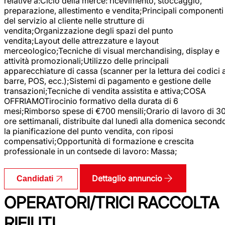
relative a:Ciclo della merce: ricevimento, stoccaggio,
preparazione, allestimento e vendita;Principali componenti
del servizio al cliente nelle strutture di
vendita;Organizzazione degli spazi del punto
vendita;Layout delle attrezzature e layout
merceologico;Tecniche di visual merchandising, display e
attività promozionali;Utilizzo delle principali
apparecchiature di cassa (scanner per la lettura dei codici 
barre, POS, ecc.);Sistemi di pagamento e gestione delle
transazioni;Tecniche di vendita assistita e attiva;COSA
OFFRIAMOTirocinio formativo della durata di 6
mesi;Rimborso spese di €700 mensili;Orario di lavoro di 3
ore settimanali, distribuite dal lunedì alla domenica second
la pianificazione del punto vendita, con riposi
compensativi;Opportunità di formazione e crescita
professionale in un contsede di lavoro: Massa;
Dettaglio annuncio
Candidati
OPERATORI/TRICI RACCOLTA
RIFIUTI