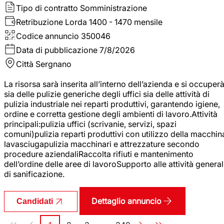
Tipo di contratto
Somministrazione
Retribuzione Lorda
1400 - 1470 mensile
Codice annuncio
350046
Data di pubblicazione
7/8/2026
Città
Sergnano
La risorsa sarà inserita all’interno dell’azienda e si occuper
sia delle pulizie generiche degli uffici sia delle attività di
pulizia industriale nei reparti produttivi, garantendo igiene,
ordine e corretta gestione degli ambienti di lavoro.Attività
principali:pulizia uffici (scrivanie, servizi, spazi
comuni)pulizia reparti produttivi con utilizzo della macchin
lavasciugapulizia macchinari e attrezzature secondo
procedure aziendaliRaccolta rifiuti e mantenimento
dell’ordine delle aree di lavoroSupporto alle attività general
di sanificazione.
Dettaglio annuncio
Candidati
Paginazione