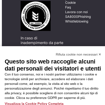
Cookie
Faq
Lavora con noi
SA8000
Phishing
Whistleblowing
In caso di
inadempimento da parte
della ApL delle
disposizioni
Rifiuta cookie non necessari ✕
del Codice di Condotta, è
Questo sito web raccoglie alcuni
possibile presentare un
reclamo
dati personali dei visitatori e utenti
all’Organismo di
Con il tuo consenso, noi e i nostri partner utilizziamo i cookie e
Monitoraggio utilizzando
tecnologie simili per archiviare, accedere ed elaborare i dati
una delle modalità
personali come, ad esempio, la visita al sito web o la
descritte al seguente
personalizzazione degli annunci. Poiché rispettiamo il tuo diritto
indirizzo web
alla privacy, è possibile scegliere di non consentire alcuni tipi di
https://odm-
cookie. Clicca su preferenze GDPR per saperne di più.
agenzielavoro.it/reclami/
.
Visualizza la Cookie Policy Completa