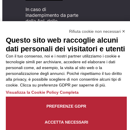
In caso di
inadempimento da parte
della ApL delle
disposizioni
Rifiuta cookie non necessari ✕
del Codice di Condotta, è
possibile presentare un
Questo sito web raccoglie alcuni
reclamo
dati personali dei visitatori e utenti
all’Organismo di
Monitoraggio utilizzando
Con il tuo consenso, noi e i nostri partner utilizziamo i cookie e
una delle modalità
tecnologie simili per archiviare, accedere ed elaborare i dati
descritte al seguente
personali come, ad esempio, la visita al sito web o la
indirizzo web
personalizzazione degli annunci. Poiché rispettiamo il tuo diritto
https://odm-
alla privacy, è possibile scegliere di non consentire alcuni tipi di
agenzielavoro.it/reclami/
.
cookie. Clicca su preferenze GDPR per saperne di più.
Visualizza la Cookie Policy Completa
PREFERENZE GDPR
ACCETTA NECESSARI