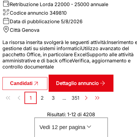
Retribuzione Lorda
22000 - 25000 annuale
Codice annuncio
349810
Data di pubblicazione
5/8/2026
Città
Genova
La risorsa inserita svolgerà le seguenti attività:Inserimento 
gestione dati su sistemi informaticiUtilizzo avanzato del
pacchetto Office, in particolare ExcelSupporto alle attività
amministrative e di back officeVerifica, aggiornamento e
controllo documentale
Dettaglio annuncio
Candidati
Paginazione
1
2
3
...
351
Pagina
Pagina
Pagina
Pagina
Risultati: 1-12 di 4208
Vedi 12 per pagina