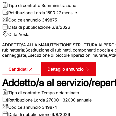
Tipo di contratto
Somministrazione
Retribuzione Lorda
1590.27 mensile
Codice annuncio
349875
Data di pubblicazione
6/8/2026
Città
Aosta
ADDETTO/A ALLA MANUTENZIONE STRUTTURA ALBERGHIERA La r
rubinetteria;Sostituzione di rubinetti, componenti doccia e
danneggiate;Esecuzione di piccole riparazioni murarie;Attivi
Dettaglio annuncio
Candidati
Addetto/a al servizio/repar
Tipo di contratto
Tempo determinato
Retribuzione Lorda
27000 - 32000 annuale
Codice annuncio
349874
Data di pubblicazione
6/8/2026