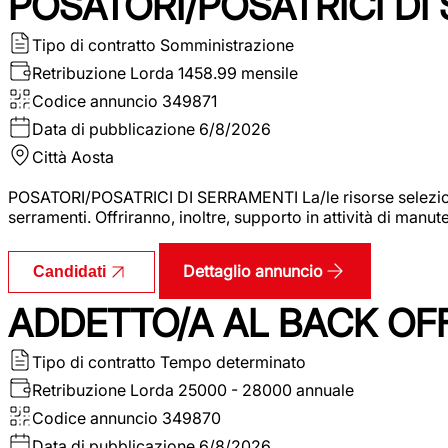
POSATORI/POSATRICI DI
Tipo di contratto
Somministrazione
Retribuzione Lorda
1458.99 mensile
Codice annuncio
349871
Data di pubblicazione
6/8/2026
Città
Aosta
POSATORI/POSATRICI DI SERRAMENTI La/le risorse selezionat
serramenti. Offriranno, inoltre, supporto in attività di man
Dettaglio annuncio
Candidati
ADDETTO/A AL BACK OF
Tipo di contratto
Tempo determinato
Retribuzione Lorda
25000 - 28000 annuale
Codice annuncio
349870
Data di pubblicazione
6/8/2026