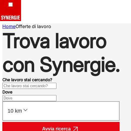
Home
Offerte di lavoro
Trova lavoro
con Synergie.
Che lavoro stai cercando?
Dove
10 km
Avvia ricerca