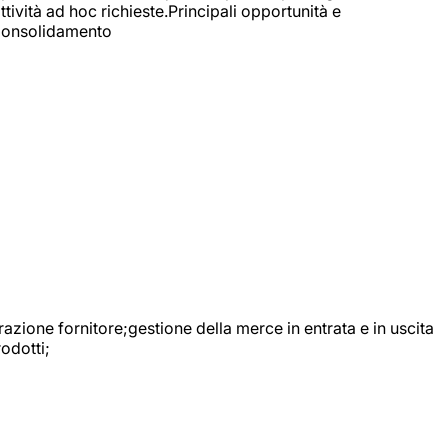
ttività ad hoc richieste.Principali opportunità e
e Consolidamento
urazione fornitore;gestione della merce in entrata e in uscita
odotti;