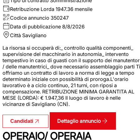
Tipo di contratto
Somministrazione
Retribuzione Lorda
1947.36 mensile
Codice annuncio
350247
Data di pubblicazione
8/8/2026
Città
Savigliano
La risorsa si occuperà di:_ controllo qualità componenti_
supervisione del macchinario in autonomia_ intervento
tempestivo in caso di guasti con il supporto dei manutentor
/ delle manutentrici_ dove necessario assemblaggio parti T
offriamo un contratto di lavoro a norma di legge a tempo
determinato iniziale con possibilità di proroga.L'orario
lavorativo è a ciclo continuo, 21 turni, con riposi a
compensazione. RETRIBUZIONE MINIMA GARANTITA AL
MESE (LORDA): € 1.947,36 Il luogo di lavoro è nelle
vicinanze di Savigliano (CN).
Dettaglio annuncio
Candidati
OPERAIO/ OPERAIA