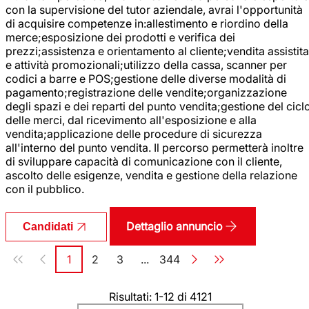
con la supervisione del tutor aziendale, avrai l'opportunità
di acquisire competenze in:allestimento e riordino della
merce;esposizione dei prodotti e verifica dei
prezzi;assistenza e orientamento al cliente;vendita assistita
e attività promozionali;utilizzo della cassa, scanner per
codici a barre e POS;gestione delle diverse modalità di
pagamento;registrazione delle vendite;organizzazione
degli spazi e dei reparti del punto vendita;gestione del cicl
delle merci, dal ricevimento all'esposizione e alla
vendita;applicazione delle procedure di sicurezza
all'interno del punto vendita. Il percorso permetterà inoltre
di sviluppare capacità di comunicazione con il cliente,
ascolto delle esigenze, vendita e gestione della relazione
con il pubblico.
Dettaglio annuncio
Candidati
Paginazione
1
2
3
...
344
Pagina
Pagina
Pagina
Pagina
Risultati: 1-12 di 4121