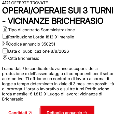
4121
OFFERTE TROVATE
OPERAI/OPERAIE SUI 3 TURNI
- VICINANZE BRICHERASIO
Tipo di contratto
Somministrazione
Retribuzione Lorda
1812.91 mensile
Codice annuncio
350251
Data di pubblicazione
8/8/2026
Città
Bricherasio
I candidati / le candidate dovranno occuparsi della
produzione e dell'assemblaggio di componenti per il setto
automotive. Ti offriamo un contratto di lavoro a norma di
legge a tempo determinato iniziale di 3 mesi con possibilità
di proroga. L'orario lavorativo è sui tre turni.Retribuzione
lorda mensile: € 1.812,91Luogo di lavoro: vicinanze di
Bricherasio
Dettaglio annuncio
Candidati