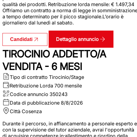
qualità dei prodotti. Retribuzione lorda mensile: € 1.497,34
Offriamo un contratto a norma di legge in somministrazion
a tempo determinato per il picco stagionale.L’orario è
giornaliero dal lunedì al sabato.
Dettaglio annuncio
Candidati
TIROCINIO ADDETTO/A
VENDITA - 6 MESI
Tipo di contratto
Tirocinio/Stage
Retribuzione Lorda
700 mensile
Codice annuncio
350243
Data di pubblicazione
8/8/2026
Città
Cosenza
Durante il percorso, in affiancamento a personale esperto e
con la supervisione del tutor aziendale, avrai l'opportunità
di acquisire competenze in:allestimento e riordino della