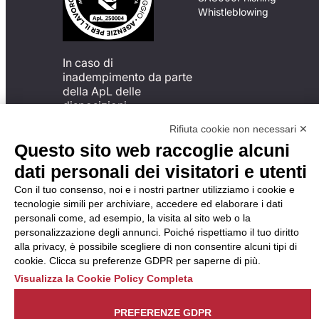
Whistleblowing
In caso di
inadempimento da parte
della ApL delle
disposizioni
del Codice di Condotta, è
Rifiuta cookie non necessari ✕
possibile presentare un
Questo sito web raccoglie alcuni
reclamo
all’Organismo di
dati personali dei visitatori e utenti
Monitoraggio utilizzando
Con il tuo consenso, noi e i nostri partner utilizziamo i cookie e
una delle modalità
tecnologie simili per archiviare, accedere ed elaborare i dati
descritte al seguente
personali come, ad esempio, la visita al sito web o la
indirizzo web
personalizzazione degli annunci. Poiché rispettiamo il tuo diritto
https://odm-
alla privacy, è possibile scegliere di non consentire alcuni tipi di
agenzielavoro.it/reclami/
.
cookie. Clicca su preferenze GDPR per saperne di più.
Visualizza la Cookie Policy Completa
PREFERENZE GDPR