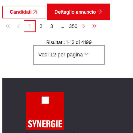
Dettaglio annuncio
Candidati
Paginazione
1
2
3
...
350
Pagina
Pagina
Pagina
Pagina
Risultati: 1-12 di 4199
Vedi 12 per pagina