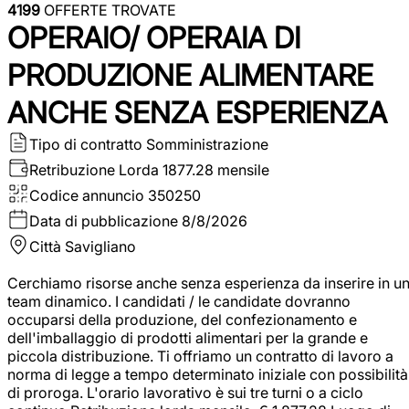
4199
OFFERTE TROVATE
OPERAIO/ OPERAIA DI
PRODUZIONE ALIMENTARE
ANCHE SENZA ESPERIENZA
Tipo di contratto
Somministrazione
Retribuzione Lorda
1877.28 mensile
Codice annuncio
350250
Data di pubblicazione
8/8/2026
Città
Savigliano
Cerchiamo risorse anche senza esperienza da inserire in u
team dinamico. I candidati / le candidate dovranno
occuparsi della produzione, del confezionamento e
dell'imballaggio di prodotti alimentari per la grande e
piccola distribuzione. Ti offriamo un contratto di lavoro a
norma di legge a tempo determinato iniziale con possibilità
di proroga. L'orario lavorativo è sui tre turni o a ciclo