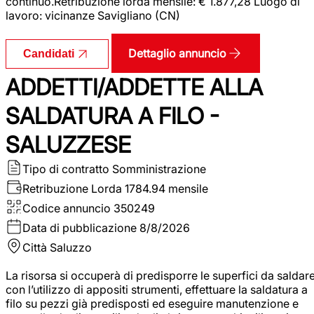
continuo.Retribuzione lorda mensile: € 1.877,28 Luogo di
lavoro: vicinanze Savigliano (CN)
Dettaglio annuncio
Candidati
ADDETTI/ADDETTE ALLA
SALDATURA A FILO -
SALUZZESE
Tipo di contratto
Somministrazione
Retribuzione Lorda
1784.94 mensile
Codice annuncio
350249
Data di pubblicazione
8/8/2026
Città
Saluzzo
La risorsa si occuperà di predisporre le superfici da saldar
con l’utilizzo di appositi strumenti, effettuare la saldatura a
filo su pezzi già predisposti ed eseguire manutenzione e