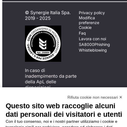
© Synergie Italia Spa.
Privacy policy
2019 - 2025
Modifica
preferenze
Cookie
Faq
Lavora con noi
SA8000
Phishing
Whistleblowing
In caso di
inadempimento da parte
della ApL delle
disposizioni
del Codice di Condotta, è
Rifiuta cookie non necessari ✕
possibile presentare un
reclamo
Questo sito web raccoglie alcuni
all’Organismo di
dati personali dei visitatori e utenti
Monitoraggio utilizzando
una delle modalità
Con il tuo consenso, noi e i nostri partner utilizziamo i cookie e