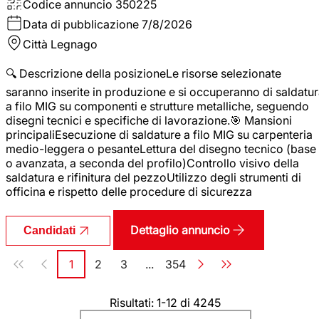
Codice annuncio
350225
Data di pubblicazione
7/8/2026
Città
Legnago
🔍 Descrizione della posizioneLe risorse selezionate
saranno inserite in produzione e si occuperanno di saldatu
a filo MIG su componenti e strutture metalliche, seguendo
disegni tecnici e specifiche di lavorazione.🎯 Mansioni
principaliEsecuzione di saldature a filo MIG su carpenteria
medio-leggera o pesanteLettura del disegno tecnico (base
o avanzata, a seconda del profilo)Controllo visivo della
saldatura e rifinitura del pezzoUtilizzo degli strumenti di
officina e rispetto delle procedure di sicurezza
Dettaglio annuncio
Candidati
Paginazione
1
2
3
...
354
Pagina
Pagina
Pagina
Pagina
Risultati: 1-12 di 4245