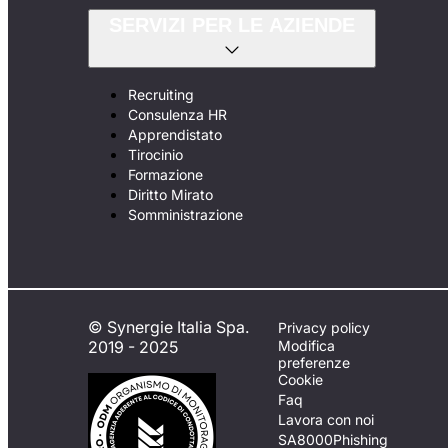
SERVIZI PER LE AZIENDE
Recruiting
Consulenza HR
Apprendistato
Tirocinio
Formazione
Diritto Mirato
Somministrazione
© Synergie Italia Spa.
Privacy policy
2019 - 2025
Modifica
preferenze
Cookie
Faq
Lavora con noi
SA8000
Phishing