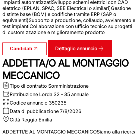
impianti automatizzatiSviluppo schemi elettrici con CAD
elettrico (EPLAN, SPAC, SEE Electrical o similari)Gestione
distinte base (BOM) e codifiche tramite ERP (SAP o
equivalenti)Supporto a produzione, collaudo, avviamento 
test impiantiCollaborazione con ufficio tecnico su progetti
di customizzazione e miglioramento prodotto
Dettaglio annuncio
Candidati
ADDETTA/O AL MONTAGGIO
MECCANICO
Tipo di contratto
Somministrazione
Retribuzione Lorda
32 - 35 annuale
Codice annuncio
350235
Data di pubblicazione
7/8/2026
Città
Reggio Emilia
ADDETTI/E AL MONTAGGIO MECCANICOSiamo alla ricerc