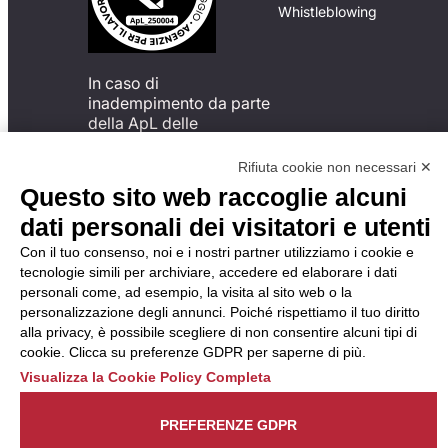
Whistleblowing
In caso di
inadempimento da parte
della ApL delle
disposizioni
del Codice di Condotta, è
Rifiuta cookie non necessari ✕
possibile presentare un
Questo sito web raccoglie alcuni
reclamo
dati personali dei visitatori e utenti
all’Organismo di
Monitoraggio utilizzando
Con il tuo consenso, noi e i nostri partner utilizziamo i cookie e
una delle modalità
tecnologie simili per archiviare, accedere ed elaborare i dati
descritte al seguente
personali come, ad esempio, la visita al sito web o la
indirizzo web
personalizzazione degli annunci. Poiché rispettiamo il tuo diritto
https://odm-
alla privacy, è possibile scegliere di non consentire alcuni tipi di
agenzielavoro.it/reclami/
.
cookie. Clicca su preferenze GDPR per saperne di più.
Visualizza la Cookie Policy Completa
PREFERENZE GDPR