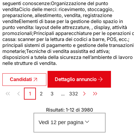
seguenti conoscenze:Organizzazione del punto
venditaCiclo delle merci: ricevimento, stoccaggio,
preparazione, allestimento, vendita, registrazione
venditeElementi di base per la gestione dello spazio in
punto vendita: layout delle attrezzature, , display, attività
promozionali;Principali apparecchiature per le operazioni d
cassa: scanner per la lettura dei codici a barre, POS, ecc.;
principali sistemi di pagamento e gestione delle transazioni
monetarie;Tecniche di vendita assistita ed attiva;
disposizioni a tutela della sicurezza nell’ambiente di lavoro
nelle strutture di vendita.
Dettaglio annuncio
Candidati
Paginazione
1
2
3
...
332
Pagina
Pagina
Pagina
Pagina
Risultati: 1-12 di 3980
Vedi 12 per pagina