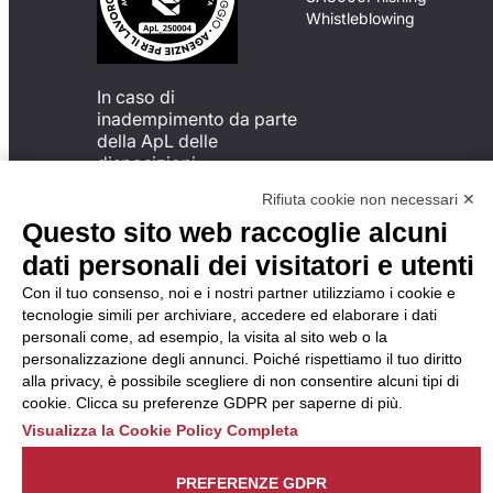
Whistleblowing
In caso di
inadempimento da parte
della ApL delle
disposizioni
del Codice di Condotta, è
Rifiuta cookie non necessari ✕
possibile presentare un
Questo sito web raccoglie alcuni
reclamo
all’Organismo di
dati personali dei visitatori e utenti
Monitoraggio utilizzando
Con il tuo consenso, noi e i nostri partner utilizziamo i cookie e
una delle modalità
tecnologie simili per archiviare, accedere ed elaborare i dati
descritte al seguente
personali come, ad esempio, la visita al sito web o la
indirizzo web
personalizzazione degli annunci. Poiché rispettiamo il tuo diritto
https://odm-
alla privacy, è possibile scegliere di non consentire alcuni tipi di
agenzielavoro.it/reclami/
.
cookie. Clicca su preferenze GDPR per saperne di più.
Visualizza la Cookie Policy Completa
PREFERENZE GDPR