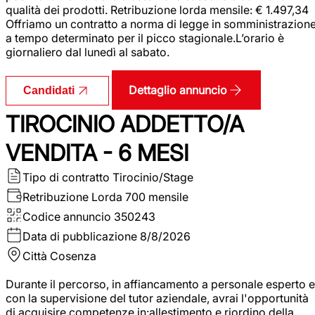
qualità dei prodotti. Retribuzione lorda mensile: € 1.497,34
Offriamo un contratto a norma di legge in somministrazion
a tempo determinato per il picco stagionale.L’orario è
giornaliero dal lunedì al sabato.
Dettaglio annuncio
Candidati
TIROCINIO ADDETTO/A
VENDITA - 6 MESI
Tipo di contratto
Tirocinio/Stage
Retribuzione Lorda
700 mensile
Codice annuncio
350243
Data di pubblicazione
8/8/2026
Città
Cosenza
Durante il percorso, in affiancamento a personale esperto e
con la supervisione del tutor aziendale, avrai l'opportunità
di acquisire competenze in:allestimento e riordino della