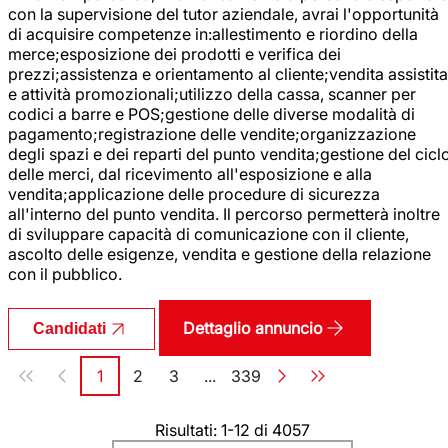
con la supervisione del tutor aziendale, avrai l'opportunità
di acquisire competenze in:allestimento e riordino della
merce;esposizione dei prodotti e verifica dei
prezzi;assistenza e orientamento al cliente;vendita assistita
e attività promozionali;utilizzo della cassa, scanner per
codici a barre e POS;gestione delle diverse modalità di
pagamento;registrazione delle vendite;organizzazione
degli spazi e dei reparti del punto vendita;gestione del cicl
delle merci, dal ricevimento all'esposizione e alla
vendita;applicazione delle procedure di sicurezza
all'interno del punto vendita. Il percorso permetterà inoltre
di sviluppare capacità di comunicazione con il cliente,
ascolto delle esigenze, vendita e gestione della relazione
con il pubblico.
Dettaglio annuncio
Candidati
Paginazione
1
2
3
...
339
Pagina
Pagina
Pagina
Pagina
Risultati: 1-12 di 4057