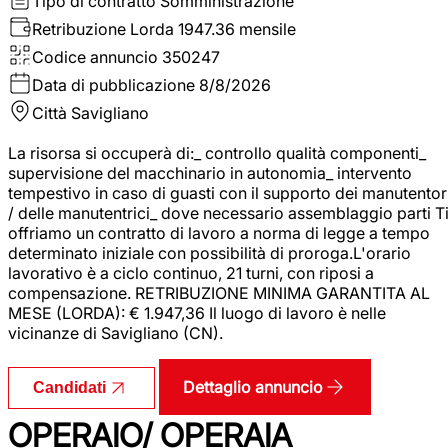
Tipo di contratto
Somministrazione
Retribuzione Lorda
1947.36 mensile
Codice annuncio
350247
Data di pubblicazione
8/8/2026
Città
Savigliano
La risorsa si occuperà di:_ controllo qualità componenti_
supervisione del macchinario in autonomia_ intervento
tempestivo in caso di guasti con il supporto dei manutentor
/ delle manutentrici_ dove necessario assemblaggio parti T
offriamo un contratto di lavoro a norma di legge a tempo
determinato iniziale con possibilità di proroga.L'orario
lavorativo è a ciclo continuo, 21 turni, con riposi a
compensazione. RETRIBUZIONE MINIMA GARANTITA AL
MESE (LORDA): € 1.947,36 Il luogo di lavoro è nelle
vicinanze di Savigliano (CN).
Dettaglio annuncio
Candidati
OPERAIO/ OPERAIA