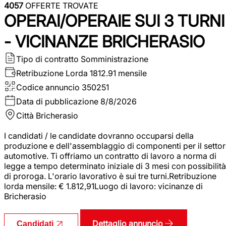
4057
OFFERTE TROVATE
OPERAI/OPERAIE SUI 3 TURNI
- VICINANZE BRICHERASIO
Tipo di contratto
Somministrazione
Retribuzione Lorda
1812.91 mensile
Codice annuncio
350251
Data di pubblicazione
8/8/2026
Città
Bricherasio
I candidati / le candidate dovranno occuparsi della
produzione e dell'assemblaggio di componenti per il setto
automotive. Ti offriamo un contratto di lavoro a norma di
legge a tempo determinato iniziale di 3 mesi con possibilità
di proroga. L'orario lavorativo è sui tre turni.Retribuzione
lorda mensile: € 1.812,91Luogo di lavoro: vicinanze di
Bricherasio
Dettaglio annuncio
Candidati