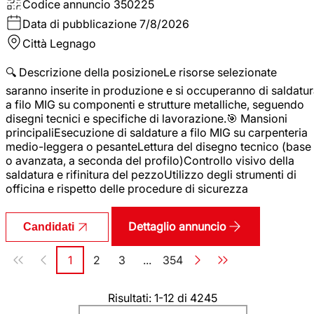
Codice annuncio
350225
Data di pubblicazione
7/8/2026
Città
Legnago
🔍 Descrizione della posizioneLe risorse selezionate
saranno inserite in produzione e si occuperanno di saldatu
a filo MIG su componenti e strutture metalliche, seguendo
disegni tecnici e specifiche di lavorazione.🎯 Mansioni
principaliEsecuzione di saldature a filo MIG su carpenteria
medio-leggera o pesanteLettura del disegno tecnico (base
o avanzata, a seconda del profilo)Controllo visivo della
saldatura e rifinitura del pezzoUtilizzo degli strumenti di
officina e rispetto delle procedure di sicurezza
Dettaglio annuncio
Candidati
Paginazione
1
2
3
...
354
Pagina
Pagina
Pagina
Pagina
Risultati: 1-12 di 4245