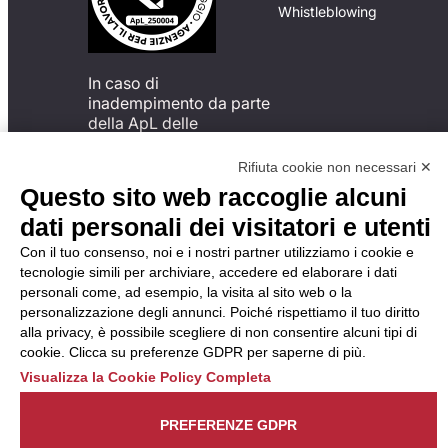
Whistleblowing
In caso di
inadempimento da parte
della ApL delle
disposizioni
del Codice di Condotta, è
Rifiuta cookie non necessari ✕
possibile presentare un
Questo sito web raccoglie alcuni
reclamo
dati personali dei visitatori e utenti
all’Organismo di
Monitoraggio utilizzando
Con il tuo consenso, noi e i nostri partner utilizziamo i cookie e
una delle modalità
tecnologie simili per archiviare, accedere ed elaborare i dati
descritte al seguente
personali come, ad esempio, la visita al sito web o la
indirizzo web
personalizzazione degli annunci. Poiché rispettiamo il tuo diritto
https://odm-
alla privacy, è possibile scegliere di non consentire alcuni tipi di
agenzielavoro.it/reclami/
.
cookie. Clicca su preferenze GDPR per saperne di più.
Visualizza la Cookie Policy Completa
PREFERENZE GDPR