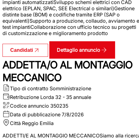
impianti automatizzatiSviluppo schemi elettrici con CAD
elettrico (EPLAN, SPAC, SEE Electrical o similari)Gestione
distinte base (BOM) e codifiche tramite ERP (SAP o
equivalenti)Supporto a produzione, collaudo, avviamento 
test impiantiCollaborazione con ufficio tecnico su progetti
di customizzazione e miglioramento prodotto
Dettaglio annuncio
Candidati
ADDETTA/O AL MONTAGGIO
MECCANICO
Tipo di contratto
Somministrazione
Retribuzione Lorda
32 - 35 annuale
Codice annuncio
350235
Data di pubblicazione
7/8/2026
Città
Reggio Emilia
ADDETTI/E AL MONTAGGIO MECCANICOSiamo alla ricerc