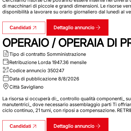
di macchinari di piccole e grandi dimensioni. Le risorse ve
disponibilità a lavorare su orario giornaliero dal lunedì al
Dettaglio annuncio
Candidati
OPERAIO / OPERAIA DI 
Tipo di contratto
Somministrazione
Retribuzione Lorda
1947.36 mensile
Codice annuncio
350247
Data di pubblicazione
8/8/2026
Città
Savigliano
La risorsa si occuperà di:_ controllo qualità componenti_ s
manutentrici_ dove necessario assemblaggio parti Ti offriam
ciclo continuo, 21 turni, con riposi a compensazione. RET
Dettaglio annuncio
Candidati