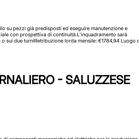
a filo su pezzi già predisposti ed eseguire manutenzione e
iziale con prospettiva di continuità.L'inquadramento sarà
zo o sui due turniRetribuzione lorda mensile: €1784,94 Luogo d
ORNALIERO - SALUZZESE
gio di componenti meccaniche ed elettriche per la produzione