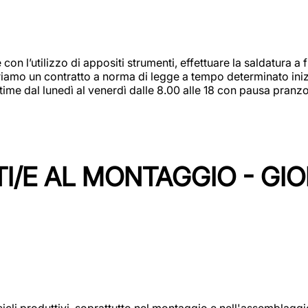
 con l’utilizzo di appositi strumenti, effettuare la saldatura 
 Offriamo un contratto a norma di legge a tempo determinato in
 time dal lunedì al venerdì dalle 8.00 alle 18 con pausa pran
I/E AL MONTAGGIO - GI
cicli produttivi, soprattutto nel montaggio e nell'assemblag