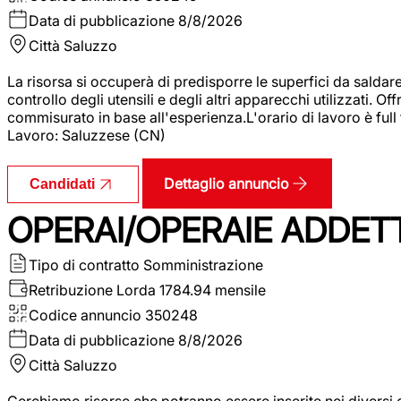
Data di pubblicazione
8/8/2026
Città
Saluzzo
La risorsa si occuperà di predisporre le superfici da saldare
controllo degli utensili e degli altri apparecchi utilizzati.
commisurato in base all'esperienza.L'orario di lavoro è full
Lavoro: Saluzzese (CN)
Dettaglio annuncio
Candidati
OPERAI/OPERAIE ADDETT
Tipo di contratto
Somministrazione
Retribuzione Lorda
1784.94 mensile
Codice annuncio
350248
Data di pubblicazione
8/8/2026
Città
Saluzzo
Cerchiamo risorse che potranno essere inserite nei diversi 