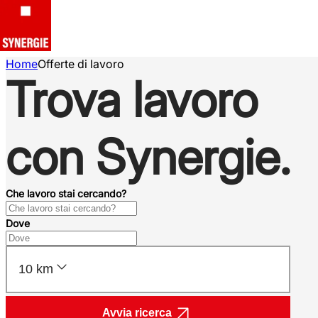
Home
Offerte di lavoro
Trova lavoro
con Synergie.
Che lavoro stai cercando?
Dove
10 km
Avvia ricerca