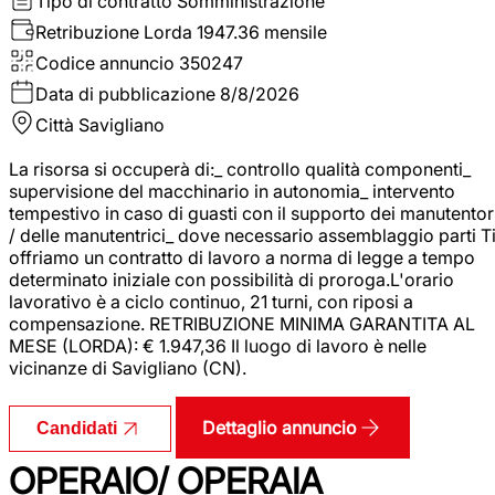
Tipo di contratto
Somministrazione
Retribuzione Lorda
1947.36 mensile
Codice annuncio
350247
Data di pubblicazione
8/8/2026
Città
Savigliano
La risorsa si occuperà di:_ controllo qualità componenti_
supervisione del macchinario in autonomia_ intervento
tempestivo in caso di guasti con il supporto dei manutentor
/ delle manutentrici_ dove necessario assemblaggio parti T
offriamo un contratto di lavoro a norma di legge a tempo
determinato iniziale con possibilità di proroga.L'orario
lavorativo è a ciclo continuo, 21 turni, con riposi a
compensazione. RETRIBUZIONE MINIMA GARANTITA AL
MESE (LORDA): € 1.947,36 Il luogo di lavoro è nelle
vicinanze di Savigliano (CN).
Dettaglio annuncio
Candidati
OPERAIO/ OPERAIA