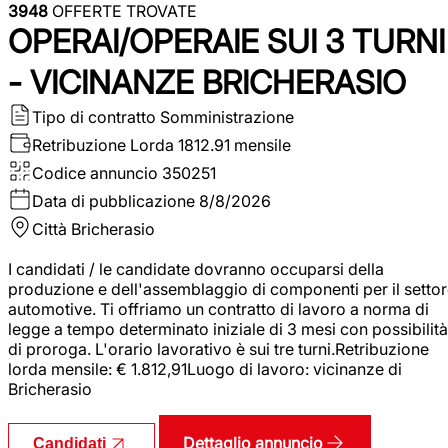
3948
OFFERTE TROVATE
OPERAI/OPERAIE SUI 3 TURNI
- VICINANZE BRICHERASIO
Tipo di contratto
Somministrazione
Retribuzione Lorda
1812.91 mensile
Codice annuncio
350251
Data di pubblicazione
8/8/2026
Città
Bricherasio
I candidati / le candidate dovranno occuparsi della
produzione e dell'assemblaggio di componenti per il setto
automotive. Ti offriamo un contratto di lavoro a norma di
legge a tempo determinato iniziale di 3 mesi con possibilità
di proroga. L'orario lavorativo è sui tre turni.Retribuzione
lorda mensile: € 1.812,91Luogo di lavoro: vicinanze di
Bricherasio
Dettaglio annuncio
Candidati