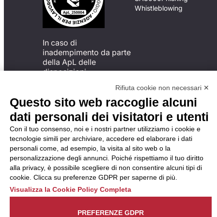
Whistleblowing
In caso di
inadempimento da parte
della ApL delle
disposizioni
del Codice di Condotta, è
Rifiuta cookie non necessari ✕
possibile presentare un
Questo sito web raccoglie alcuni
reclamo
all’Organismo di
dati personali dei visitatori e utenti
Monitoraggio utilizzando
Con il tuo consenso, noi e i nostri partner utilizziamo i cookie e
una delle modalità
tecnologie simili per archiviare, accedere ed elaborare i dati
descritte al seguente
personali come, ad esempio, la visita al sito web o la
indirizzo web
personalizzazione degli annunci. Poiché rispettiamo il tuo diritto
https://odm-
alla privacy, è possibile scegliere di non consentire alcuni tipi di
agenzielavoro.it/reclami/
.
cookie. Clicca su preferenze GDPR per saperne di più.
Visualizza la Cookie Policy Completa
PREFERENZE GDPR