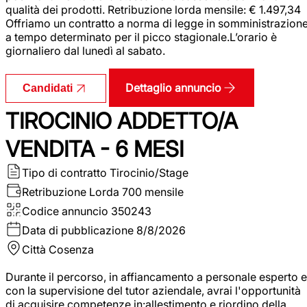
qualità dei prodotti. Retribuzione lorda mensile: € 1.497,34
Offriamo un contratto a norma di legge in somministrazion
a tempo determinato per il picco stagionale.L’orario è
giornaliero dal lunedì al sabato.
Dettaglio annuncio
Candidati
TIROCINIO ADDETTO/A
VENDITA - 6 MESI
Tipo di contratto
Tirocinio/Stage
Retribuzione Lorda
700 mensile
Codice annuncio
350243
Data di pubblicazione
8/8/2026
Città
Cosenza
Durante il percorso, in affiancamento a personale esperto e
con la supervisione del tutor aziendale, avrai l'opportunità
di acquisire competenze in:allestimento e riordino della