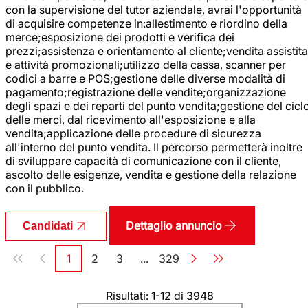
con la supervisione del tutor aziendale, avrai l'opportunità
di acquisire competenze in:allestimento e riordino della
merce;esposizione dei prodotti e verifica dei
prezzi;assistenza e orientamento al cliente;vendita assistita
e attività promozionali;utilizzo della cassa, scanner per
codici a barre e POS;gestione delle diverse modalità di
pagamento;registrazione delle vendite;organizzazione
degli spazi e dei reparti del punto vendita;gestione del cicl
delle merci, dal ricevimento all'esposizione e alla
vendita;applicazione delle procedure di sicurezza
all'interno del punto vendita. Il percorso permetterà inoltre
di sviluppare capacità di comunicazione con il cliente,
ascolto delle esigenze, vendita e gestione della relazione
con il pubblico.
Dettaglio annuncio
Candidati
Paginazione
1
2
3
...
329
Pagina
Pagina
Pagina
Pagina
Risultati: 1-12 di 3948