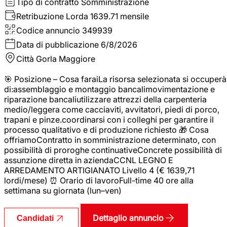
Tipo di contratto
Somministrazione
Retribuzione Lorda
1639.71 mensile
Codice annuncio
349939
Data di pubblicazione
6/8/2026
Città
Gorla Maggiore
🎯 Posizione – Cosa faraiLa risorsa selezionata si occuperà
di:assemblaggio e montaggio bancalimovimentazione e
riparazione bancaliutilizzare attrezzi della carpenteria
medio/leggera come cacciaviti, avvitatori, piedi di porco,
trapani e pinze.coordinarsi con i colleghi per garantire il
processo qualitativo e di produzione richiesto 🎁 Cosa
offriamoContratto in somministrazione determinato, con
possibilità di proroghe continuativeConcrete possibilità di
assunzione diretta in aziendaCCNL LEGNO E
ARREDAMENTO ARTIGIANATO Livello 4 (€ 1639,71
lordi/mese) ⏰ Orario di lavoroFull-time 40 ore alla
settimana su giornata (lun–ven)
Dettaglio annuncio
Candidati