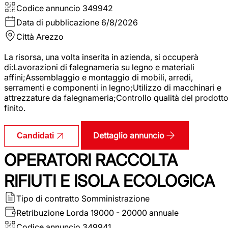
Codice annuncio
349942
Data di pubblicazione
6/8/2026
Città
Arezzo
La risorsa, una volta inserita in azienda, si occuperà
di:Lavorazioni di falegnameria su legno e materiali
affini;Assemblaggio e montaggio di mobili, arredi,
serramenti e componenti in legno;Utilizzo di macchinari e
attrezzature da falegnameria;Controllo qualità del prodott
finito.
Dettaglio annuncio
Candidati
OPERATORI RACCOLTA
RIFIUTI E ISOLA ECOLOGICA
Tipo di contratto
Somministrazione
Retribuzione Lorda
19000 - 20000 annuale
Codice annuncio
349941