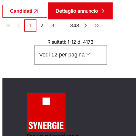
Dettaglio annuncio
Candidati
Paginazione
1
2
3
...
348
Pagina
Pagina
Pagina
Pagina
Risultati: 1-12 di 4173
Vedi 12 per pagina