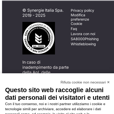
© Synergie Italia Spa.
Privacy policy
2019 - 2025
Modifica
preferenze
Cookie
Faq
Lavora con noi
SA8000
Phishing
Whistleblowing
In caso di
inadempimento da parte
della ApL delle
disposizioni
del Codice di Condotta, è
Rifiuta cookie non necessari ✕
possibile presentare un
Questo sito web raccoglie alcuni
reclamo
dati personali dei visitatori e utenti
all’Organismo di
Monitoraggio utilizzando
Con il tuo consenso, noi e i nostri partner utilizziamo i cookie e
una delle modalità
tecnologie simili per archiviare, accedere ed elaborare i dati
descritte al seguente