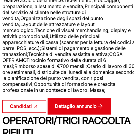
relative a:Ciclo della merce: ricevimento, stoccaggio,
preparazione, allestimento e vendita;Principali componenti
del servizio al cliente nelle strutture di
vendita;Organizzazione degli spazi del punto
vendita;Layout delle attrezzature e layout
merceologico;Tecniche di visual merchandising, display e
attività promozionali;Utilizzo delle principali
apparecchiature di cassa (scanner per la lettura dei codici 
barre, POS, ecc.);Sistemi di pagamento e gestione delle
transazioni;Tecniche di vendita assistita e attiva;COSA
OFFRIAMOTirocinio formativo della durata di 6
mesi;Rimborso spese di €700 mensili;Orario di lavoro di 3
ore settimanali, distribuite dal lunedì alla domenica second
la pianificazione del punto vendita, con riposi
compensativi;Opportunità di formazione e crescita
professionale in un contsede di lavoro: Massa;
Dettaglio annuncio
Candidati
OPERATORI/TRICI RACCOLTA
RIFIUTI