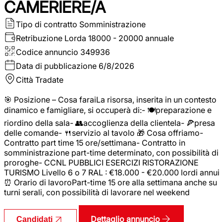
CAMERIERE/A
Tipo di contratto
Somministrazione
Retribuzione Lorda
18000 - 20000 annuale
Codice annuncio
349936
Data di pubblicazione
6/8/2026
Città
Tradate
🎯 Posizione – Cosa faraiLa risorsa, inserita in un contesto
dinamico e famigliare, si occuperà di:- 🍽️preparazione e
riordino della sala- 👥accoglienza della clientela- 🍕presa
delle comande- 🍴servizio al tavolo 🎁 Cosa offriamo-
Contratto part time 15 ore/settimana- Contratto in
somministrazione part-time determinato, con possibilità di
proroghe- CCNL PUBBLICI ESERCIZI RISTORAZIONE
TURISMO Livello 6 o 7 RAL : €18.000 - €20.000 lordi annui
⏰ Orario di lavoroPart-time 15 ore alla settimana anche su
turni serali, con possibilità di lavorare nel weekend
Dettaglio annuncio
Candidati