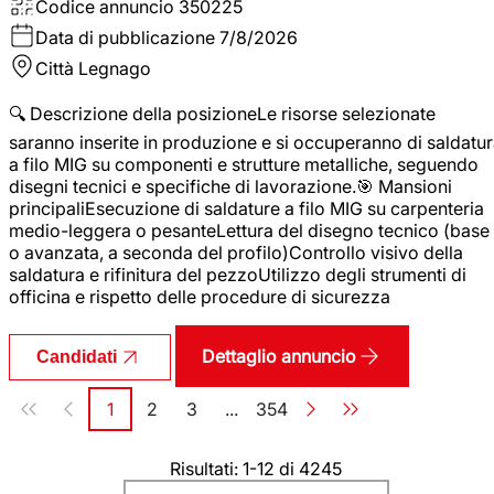
Codice annuncio
350225
Data di pubblicazione
7/8/2026
Città
Legnago
🔍 Descrizione della posizioneLe risorse selezionate
saranno inserite in produzione e si occuperanno di saldatu
a filo MIG su componenti e strutture metalliche, seguendo
disegni tecnici e specifiche di lavorazione.🎯 Mansioni
principaliEsecuzione di saldature a filo MIG su carpenteria
medio-leggera o pesanteLettura del disegno tecnico (base
o avanzata, a seconda del profilo)Controllo visivo della
saldatura e rifinitura del pezzoUtilizzo degli strumenti di
officina e rispetto delle procedure di sicurezza
Dettaglio annuncio
Candidati
Paginazione
1
2
3
...
354
Pagina
Pagina
Pagina
Pagina
Risultati: 1-12 di 4245