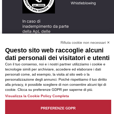
Whistleblowing
In caso di
inadempimento da parte
della ApL delle
disposizioni
del Codice di Condotta, è
Rifiuta cookie non necessari ✕
possibile presentare un
Questo sito web raccoglie alcuni
reclamo
dati personali dei visitatori e utenti
all’Organismo di
Monitoraggio utilizzando
Con il tuo consenso, noi e i nostri partner utilizziamo i cookie e
una delle modalità
tecnologie simili per archiviare, accedere ed elaborare i dati
descritte al seguente
personali come, ad esempio, la visita al sito web o la
indirizzo web
personalizzazione degli annunci. Poiché rispettiamo il tuo diritto
https://odm-
alla privacy, è possibile scegliere di non consentire alcuni tipi di
agenzielavoro.it/reclami/
.
cookie. Clicca su preferenze GDPR per saperne di più.
Visualizza la Cookie Policy Completa
PREFERENZE GDPR