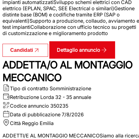
impianti automatizzatiSviluppo schemi elettrici con CAD
elettrico (EPLAN, SPAC, SEE Electrical o similari)Gestione
distinte base (BOM) e codifiche tramite ERP (SAP o
equivalenti)Supporto a produzione, collaudo, avviamento 
test impiantiCollaborazione con ufficio tecnico su progetti
di customizzazione e miglioramento prodotto
Dettaglio annuncio
Candidati
ADDETTA/O AL MONTAGGIO
MECCANICO
Tipo di contratto
Somministrazione
Retribuzione Lorda
32 - 35 annuale
Codice annuncio
350235
Data di pubblicazione
7/8/2026
Città
Reggio Emilia
ADDETTI/E AL MONTAGGIO MECCANICOSiamo alla ricerc