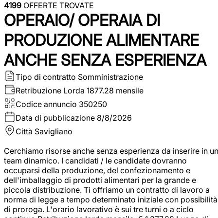
4199
OFFERTE TROVATE
OPERAIO/ OPERAIA DI
PRODUZIONE ALIMENTARE
ANCHE SENZA ESPERIENZA
Tipo di contratto
Somministrazione
Retribuzione Lorda
1877.28 mensile
Codice annuncio
350250
Data di pubblicazione
8/8/2026
Città
Savigliano
Cerchiamo risorse anche senza esperienza da inserire in u
team dinamico. I candidati / le candidate dovranno
occuparsi della produzione, del confezionamento e
dell'imballaggio di prodotti alimentari per la grande e
piccola distribuzione. Ti offriamo un contratto di lavoro a
norma di legge a tempo determinato iniziale con possibilità
di proroga. L'orario lavorativo è sui tre turni o a ciclo