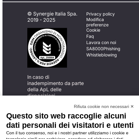
© Synergie Italia Spa.
Privacy policy
2019 - 2025
Modifica
preferenze
Cookie
Faq
Lavora con noi
SA8000
Phishing
Whistleblowing
In caso di
inadempimento da parte
della ApL delle
disposizioni
del Codice di Condotta, è
Rifiuta cookie non necessari ✕
possibile presentare un
reclamo
Questo sito web raccoglie alcuni
all’Organismo di
dati personali dei visitatori e utenti
Monitoraggio utilizzando
una delle modalità
Con il tuo consenso, noi e i nostri partner utilizziamo i cookie e