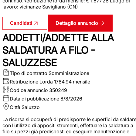
continuo.Retribuzione lorda mensile: € 1.877,28 Luogo di
lavoro: vicinanze Savigliano (CN)
Dettaglio annuncio
Candidati
ADDETTI/ADDETTE ALLA
SALDATURA A FILO -
SALUZZESE
Tipo di contratto
Somministrazione
Retribuzione Lorda
1784.94 mensile
Codice annuncio
350249
Data di pubblicazione
8/8/2026
Città
Saluzzo
La risorsa si occuperà di predisporre le superfici da saldar
con l’utilizzo di appositi strumenti, effettuare la saldatura a
filo su pezzi già predisposti ed eseguire manutenzione e