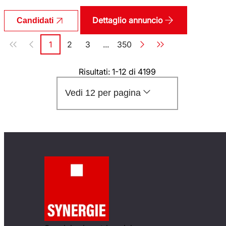
Dettaglio annuncio
Candidati
Paginazione
1
2
3
...
350
Pagina
Pagina
Pagina
Pagina
Risultati: 1-12 di 4199
Vedi 12 per pagina