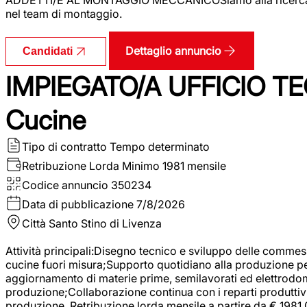
nel team di montaggio.
Dettaglio annuncio
Candidati
IMPIEGATO/A UFFICIO TEC
Cucine
Tipo di contratto
Tempo determinato
Retribuzione Lorda
Minimo 1981 mensile
Codice annuncio
350234
Data di pubblicazione
7/8/2026
Città
Santo Stino di Livenza
Attività principali:Disegno tecnico e sviluppo delle commes
cucine fuori misura;Supporto quotidiano alla produzione p
aggiornamento di materie prime, semilavorati ed elettrodom
produzione;Collaborazione continua con i reparti produttivi 
produzione. Retribuzione lorda mensile a partire da € 1981,