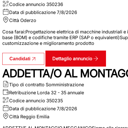
Codice annuncio
350236
Data di pubblicazione
7/8/2026
Città
Oderzo
Cosa farai:Progettazione elettrica di macchine industriali e
base (BOM) e codifiche tramite ERP (SAP o equivalenti)Supp
customizzazione e miglioramento prodotto
Dettaglio annuncio
Candidati
ADDETTA/O AL MONTAG
Tipo di contratto
Somministrazione
Retribuzione Lorda
32 - 35 annuale
Codice annuncio
350235
Data di pubblicazione
7/8/2026
Città
Reggio Emilia
ADDETTI/E AL MONTAGGIO MECCANICOSiamo alla ricerca di un