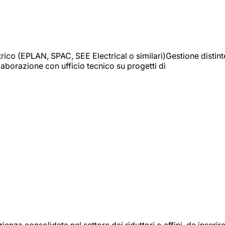
trico (EPLAN, SPAC, SEE Electrical o similari)Gestione distint
borazione con ufficio tecnico su progetti di
onsolidata nel settore dei riduttori o affini, da inserir