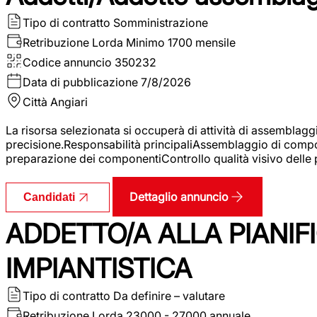
Tipo di contratto
Somministrazione
Retribuzione Lorda
Minimo 1700 mensile
Codice annuncio
350232
Data di pubblicazione
7/8/2026
Città
Angiari
La risorsa selezionata si occuperà di attività di assemblag
precisione.Responsabilità principaliAssemblaggio di compone
preparazione dei componentiControllo qualità visivo delle p
Dettaglio annuncio
Candidati
ADDETTO/A ALLA PIANIF
IMPIANTISTICA
Tipo di contratto
Da definire – valutare
Retribuzione Lorda
23000 - 27000 annuale