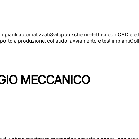
 impianti automatizzatiSviluppo schemi elettrici con CAD elet
orto a produzione, collaudo, avviamento e test impiantiColla
GIO MECCANICO
/una montatore meccanico esperto a banco, con esperienza c