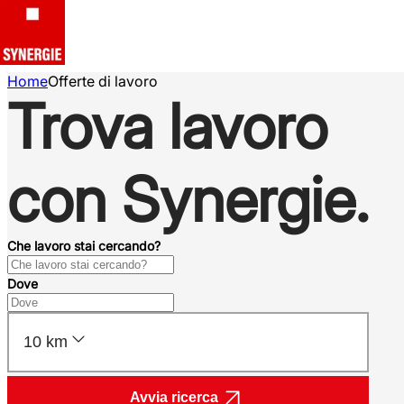
Home
Offerte di lavoro
Trova lavoro
con Synergie.
Che lavoro stai cercando?
Dove
10 km
Avvia ricerca