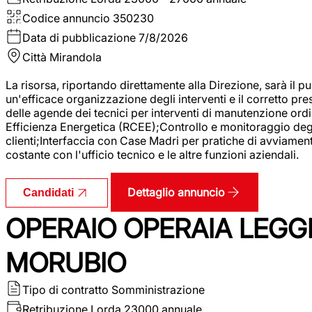
Codice annuncio
350230
Data di pubblicazione
7/8/2026
Città
Mirandola
La risorsa, riportando direttamente alla Direzione, sarà il pu
un'efficace organizzazione degli interventi e il corretto pr
delle agende dei tecnici per interventi di manutenzione ord
Efficienza Energetica (RCEE);Controllo e monitoraggio degli
clienti;Interfaccia con Case Madri per pratiche di avviamen
costante con l'ufficio tecnico e le altre funzioni aziendali.
Dettaglio annuncio
Candidati
OPERAIO OPERAIA LEGGE
MORUBIO
Tipo di contratto
Somministrazione
Retribuzione Lorda
23000 annuale