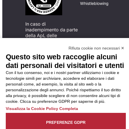
Whistleblowing
In caso di
inadempimento da parte
della ApL delle
disposizioni
del Codice di Condotta, è
Rifiuta cookie non necessari ✕
possibile presentare un
Questo sito web raccoglie alcuni
reclamo
dati personali dei visitatori e utenti
all’Organismo di
Monitoraggio utilizzando
Con il tuo consenso, noi e i nostri partner utilizziamo i cookie e
una delle modalità
tecnologie simili per archiviare, accedere ed elaborare i dati
descritte al seguente
personali come, ad esempio, la visita al sito web o la
indirizzo web
personalizzazione degli annunci. Poiché rispettiamo il tuo diritto
https://odm-
alla privacy, è possibile scegliere di non consentire alcuni tipi di
agenzielavoro.it/reclami/
.
cookie. Clicca su preferenze GDPR per saperne di più.
Visualizza la Cookie Policy Completa
PREFERENZE GDPR