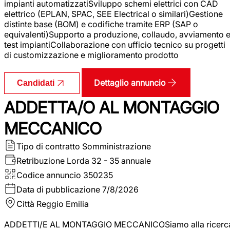
impianti automatizzatiSviluppo schemi elettrici con CAD
elettrico (EPLAN, SPAC, SEE Electrical o similari)Gestione
distinte base (BOM) e codifiche tramite ERP (SAP o
equivalenti)Supporto a produzione, collaudo, avviamento 
test impiantiCollaborazione con ufficio tecnico su progetti
di customizzazione e miglioramento prodotto
Dettaglio annuncio
Candidati
ADDETTA/O AL MONTAGGIO
MECCANICO
Tipo di contratto
Somministrazione
Retribuzione Lorda
32 - 35 annuale
Codice annuncio
350235
Data di pubblicazione
7/8/2026
Città
Reggio Emilia
ADDETTI/E AL MONTAGGIO MECCANICOSiamo alla ricerc