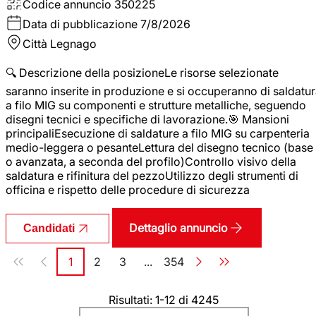
Codice annuncio
350225
Data di pubblicazione
7/8/2026
Città
Legnago
🔍 Descrizione della posizioneLe risorse selezionate
saranno inserite in produzione e si occuperanno di saldatu
a filo MIG su componenti e strutture metalliche, seguendo
disegni tecnici e specifiche di lavorazione.🎯 Mansioni
principaliEsecuzione di saldature a filo MIG su carpenteria
medio-leggera o pesanteLettura del disegno tecnico (base
o avanzata, a seconda del profilo)Controllo visivo della
saldatura e rifinitura del pezzoUtilizzo degli strumenti di
officina e rispetto delle procedure di sicurezza
Dettaglio annuncio
Candidati
Paginazione
1
2
3
...
354
Pagina
Pagina
Pagina
Pagina
Risultati: 1-12 di 4245