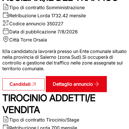
Tipo di contratto
Somministrazione
Retribuzione Lorda
1732.42 mensile
Codice annuncio
350227
Data di pubblicazione
7/8/2026
Città
Torre Orsaia
Il/la candidato/a lavorerà presso un Ente comunale situato
nella provincia di Salerno (zona Sud).Si occuperà di
controllo e gestione del traffico nelle zone assegnate sul
territorio comunale.
Dettaglio annuncio
Candidati
TIROCINIO ADDETTI/E
VENDITA
Tipo di contratto
Tirocinio/Stage
Retribuzione Lorda
700 mensile