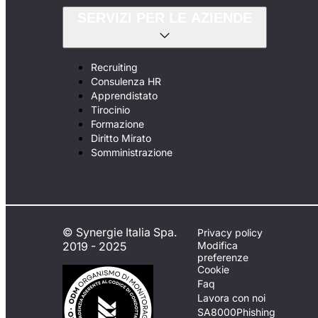
SERVIZI PER LE AZIENDE
Recruiting
Consulenza HR
Apprendistato
Tirocinio
Formazione
Diritto Mirato
Somministrazione
© Synergie Italia Spa.
Privacy policy
2019 - 2025
Modifica
preferenze
Cookie
Faq
Lavora con noi
SA8000
Phishing