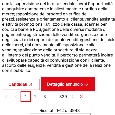
con la supervisione del tutor aziendale, avrai l'opportunità
di acquisire competenze in:allestimento e riordino della
merce;esposizione dei prodotti e verifica dei
prezzi;assistenza e orientamento al cliente;vendita assistita
e attività promozionali;utilizzo della cassa, scanner per
codici a barre e POS;gestione delle diverse modalità di
pagamento;registrazione delle vendite;organizzazione
degli spazi e dei reparti del punto vendita;gestione del cicl
delle merci, dal ricevimento all'esposizione e alla
vendita;applicazione delle procedure di sicurezza
all'interno del punto vendita. Il percorso permetterà inoltre
di sviluppare capacità di comunicazione con il cliente,
ascolto delle esigenze, vendita e gestione della relazione
con il pubblico.
Dettaglio annuncio
Candidati
Paginazione
1
2
3
...
329
Pagina
Pagina
Pagina
Pagina
Risultati: 1-12 di 3948