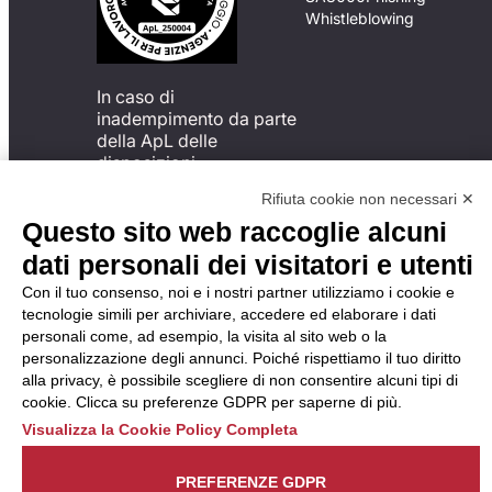
Whistleblowing
In caso di
inadempimento da parte
della ApL delle
disposizioni
del Codice di Condotta, è
Rifiuta cookie non necessari ✕
possibile presentare un
Questo sito web raccoglie alcuni
reclamo
all’Organismo di
dati personali dei visitatori e utenti
Monitoraggio utilizzando
Con il tuo consenso, noi e i nostri partner utilizziamo i cookie e
una delle modalità
tecnologie simili per archiviare, accedere ed elaborare i dati
descritte al seguente
personali come, ad esempio, la visita al sito web o la
indirizzo web
personalizzazione degli annunci. Poiché rispettiamo il tuo diritto
https://odm-
alla privacy, è possibile scegliere di non consentire alcuni tipi di
agenzielavoro.it/reclami/
.
cookie. Clicca su preferenze GDPR per saperne di più.
Visualizza la Cookie Policy Completa
PREFERENZE GDPR