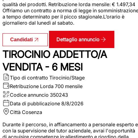
qualità dei prodotti. Retribuzione lorda mensile: € 1.497,34
Offriamo un contratto a norma di legge in somministrazion
a tempo determinato per il picco stagionale.L’orario è
giornaliero dal lunedì al sabato.
Dettaglio annuncio
Candidati
TIROCINIO ADDETTO/A
VENDITA - 6 MESI
Tipo di contratto
Tirocinio/Stage
Retribuzione Lorda
700 mensile
Codice annuncio
350243
Data di pubblicazione
8/8/2026
Città
Cosenza
Durante il percorso, in affiancamento a personale esperto e
con la supervisione del tutor aziendale, avrai l'opportunità
di acquisire competenze in:allestimento e riordino della