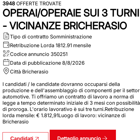
3948
OFFERTE TROVATE
OPERAI/OPERAIE SUI 3 TURNI
- VICINANZE BRICHERASIO
Tipo di contratto
Somministrazione
Retribuzione Lorda
1812.91 mensile
Codice annuncio
350251
Data di pubblicazione
8/8/2026
Città
Bricherasio
I candidati / le candidate dovranno occuparsi della
produzione e dell'assemblaggio di componenti per il setto
automotive. Ti offriamo un contratto di lavoro a norma di
legge a tempo determinato iniziale di 3 mesi con possibilità
di proroga. L'orario lavorativo è sui tre turni.Retribuzione
lorda mensile: € 1.812,91Luogo di lavoro: vicinanze di
Bricherasio
Dettaglio annuncio
Candidati