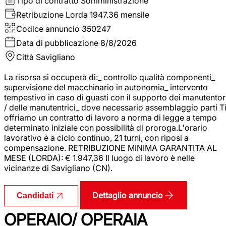
Tipo di contratto
Somministrazione
Retribuzione Lorda
1947.36 mensile
Codice annuncio
350247
Data di pubblicazione
8/8/2026
Città
Savigliano
La risorsa si occuperà di:_ controllo qualità componenti_
supervisione del macchinario in autonomia_ intervento
tempestivo in caso di guasti con il supporto dei manutentor
/ delle manutentrici_ dove necessario assemblaggio parti T
offriamo un contratto di lavoro a norma di legge a tempo
determinato iniziale con possibilità di proroga.L'orario
lavorativo è a ciclo continuo, 21 turni, con riposi a
compensazione. RETRIBUZIONE MINIMA GARANTITA AL
MESE (LORDA): € 1.947,36 Il luogo di lavoro è nelle
vicinanze di Savigliano (CN).
Dettaglio annuncio
Candidati
OPERAIO/ OPERAIA