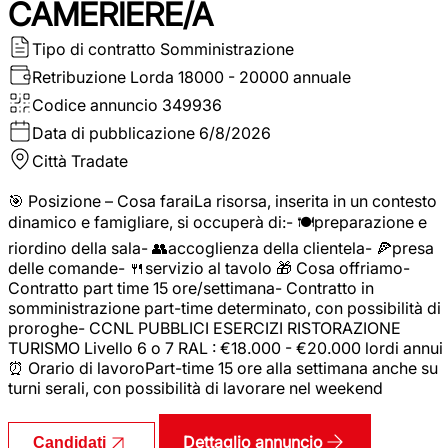
CAMERIERE/A
Tipo di contratto
Somministrazione
Retribuzione Lorda
18000 - 20000 annuale
Codice annuncio
349936
Data di pubblicazione
6/8/2026
Città
Tradate
🎯 Posizione – Cosa faraiLa risorsa, inserita in un contesto
dinamico e famigliare, si occuperà di:- 🍽️preparazione e
riordino della sala- 👥accoglienza della clientela- 🍕presa
delle comande- 🍴servizio al tavolo 🎁 Cosa offriamo-
Contratto part time 15 ore/settimana- Contratto in
somministrazione part-time determinato, con possibilità di
proroghe- CCNL PUBBLICI ESERCIZI RISTORAZIONE
TURISMO Livello 6 o 7 RAL : €18.000 - €20.000 lordi annui
⏰ Orario di lavoroPart-time 15 ore alla settimana anche su
turni serali, con possibilità di lavorare nel weekend
Dettaglio annuncio
Candidati