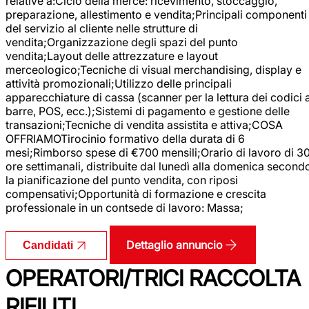
relative a:Ciclo della merce: ricevimento, stoccaggio,
preparazione, allestimento e vendita;Principali componenti
del servizio al cliente nelle strutture di
vendita;Organizzazione degli spazi del punto
vendita;Layout delle attrezzature e layout
merceologico;Tecniche di visual merchandising, display e
attività promozionali;Utilizzo delle principali
apparecchiature di cassa (scanner per la lettura dei codici 
barre, POS, ecc.);Sistemi di pagamento e gestione delle
transazioni;Tecniche di vendita assistita e attiva;COSA
OFFRIAMOTirocinio formativo della durata di 6
mesi;Rimborso spese di €700 mensili;Orario di lavoro di 3
ore settimanali, distribuite dal lunedì alla domenica second
la pianificazione del punto vendita, con riposi
compensativi;Opportunità di formazione e crescita
professionale in un contsede di lavoro: Massa;
Dettaglio annuncio
Candidati
OPERATORI/TRICI RACCOLTA
RIFIUTI