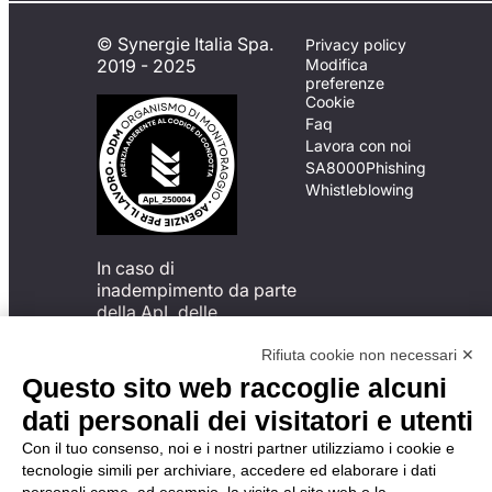
© Synergie Italia Spa.
Privacy policy
2019 - 2025
Modifica
preferenze
Cookie
Faq
Lavora con noi
SA8000
Phishing
Whistleblowing
In caso di
inadempimento da parte
della ApL delle
disposizioni
del Codice di Condotta, è
Rifiuta cookie non necessari ✕
possibile presentare un
Questo sito web raccoglie alcuni
reclamo
dati personali dei visitatori e utenti
all’Organismo di
Monitoraggio utilizzando
Con il tuo consenso, noi e i nostri partner utilizziamo i cookie e
una delle modalità
tecnologie simili per archiviare, accedere ed elaborare i dati
descritte al seguente