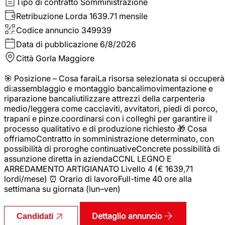
Tipo di contratto
Somministrazione
Retribuzione Lorda
1639.71 mensile
Codice annuncio
349939
Data di pubblicazione
6/8/2026
Città
Gorla Maggiore
🎯 Posizione – Cosa faraiLa risorsa selezionata si occuperà
di:assemblaggio e montaggio bancalimovimentazione e
riparazione bancaliutilizzare attrezzi della carpenteria
medio/leggera come cacciaviti, avvitatori, piedi di porco,
trapani e pinze.coordinarsi con i colleghi per garantire il
processo qualitativo e di produzione richiesto 🎁 Cosa
offriamoContratto in somministrazione determinato, con
possibilità di proroghe continuativeConcrete possibilità di
assunzione diretta in aziendaCCNL LEGNO E
ARREDAMENTO ARTIGIANATO Livello 4 (€ 1639,71
lordi/mese) ⏰ Orario di lavoroFull-time 40 ore alla
settimana su giornata (lun–ven)
Dettaglio annuncio
Candidati