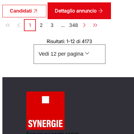
Dettaglio annuncio
Candidati
Paginazione
1
2
3
...
348
Pagina
Pagina
Pagina
Pagina
Risultati: 1-12 di 4173
Vedi 12 per pagina