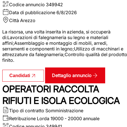
Codice annuncio
349942
Data di pubblicazione
6/8/2026
Città
Arezzo
La risorsa, una volta inserita in azienda, si occuperà
di:Lavorazioni di falegnameria su legno e materiali
affini;Assemblaggio e montaggio di mobili, arredi,
serramenti e componenti in legno;Utilizzo di macchinari e
attrezzature da falegnameria;Controllo qualità del prodott
finito.
Dettaglio annuncio
Candidati
OPERATORI RACCOLTA
RIFIUTI E ISOLA ECOLOGICA
Tipo di contratto
Somministrazione
Retribuzione Lorda
19000 - 20000 annuale
Codice annuncio
349941