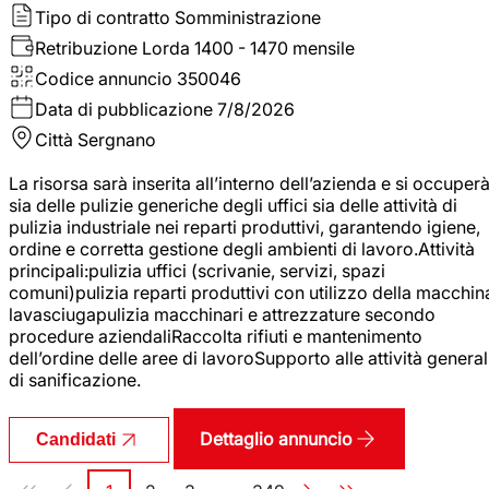
Tipo di contratto
Somministrazione
Retribuzione Lorda
1400 - 1470 mensile
Codice annuncio
350046
Data di pubblicazione
7/8/2026
Città
Sergnano
La risorsa sarà inserita all’interno dell’azienda e si occuper
sia delle pulizie generiche degli uffici sia delle attività di
pulizia industriale nei reparti produttivi, garantendo igiene,
ordine e corretta gestione degli ambienti di lavoro.Attività
principali:pulizia uffici (scrivanie, servizi, spazi
comuni)pulizia reparti produttivi con utilizzo della macchin
lavasciugapulizia macchinari e attrezzature secondo
procedure aziendaliRaccolta rifiuti e mantenimento
dell’ordine delle aree di lavoroSupporto alle attività general
di sanificazione.
Dettaglio annuncio
Candidati
Paginazione