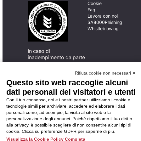
Cookie
Faq
Lavora con noi
SA8000
Phishing
Whistleblowing
In caso di
inadempimento da parte
della ApL delle
disposizioni
Rifiuta cookie non necessari ✕
del Codice di Condotta, è
Questo sito web raccoglie alcuni
possibile presentare un
reclamo
dati personali dei visitatori e utenti
all’Organismo di
Con il tuo consenso, noi e i nostri partner utilizziamo i cookie e
Monitoraggio utilizzando
tecnologie simili per archiviare, accedere ed elaborare i dati
una delle modalità
personali come, ad esempio, la visita al sito web o la
descritte al seguente
personalizzazione degli annunci. Poiché rispettiamo il tuo diritto
indirizzo web
alla privacy, è possibile scegliere di non consentire alcuni tipi di
https://odm-
cookie. Clicca su preferenze GDPR per saperne di più.
agenzielavoro.it/reclami/
.
Visualizza la Cookie Policy Completa