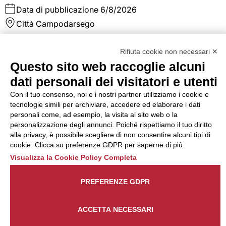
Data di pubblicazione
6/8/2026
Città
Campodarsego
La risorsa inserita in ufficio acquisti si occuperà di
Rifiuta cookie non necessari ✕
pianificare e gestire gli approvvigionamenti di materia pri
e non, si occuperà dell'emissione ordini fornitori, sollecito
Questo sito web raccoglie alcuni
consegna materiale, verifica bolle in ingresso. Ricerca nuov
dati personali dei visitatori e utenti
fornitori La risorsa si interfaccerà con il responsabile di
produzione, con il magazzino e con i fornitori al fine di
Con il tuo consenso, noi e i nostri partner utilizziamo i cookie e
gestire al meglio ed ottimizzare i costi e le scorte.
tecnologie simili per archiviare, accedere ed elaborare i dati
personali come, ad esempio, la visita al sito web o la
personalizzazione degli annunci. Poiché rispettiamo il tuo diritto
Dettaglio annuncio
Candidati
alla privacy, è possibile scegliere di non consentire alcuni tipi di
cookie. Clicca su preferenze GDPR per saperne di più.
Addetto/a assemblaggio
Visualizza la Cookie Policy Completa
elettrico - Colognola ai Colli
PREFERENZE GDPR
(VR)
ACCETTA NECESSARI
Tipo di contratto
Somministrazione