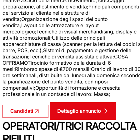
relative a:Ciclo della merce: ricevimento, stoccaggio,
preparazione, allestimento e vendita;Principali componenti
del servizio al cliente nelle strutture di
vendita;Organizzazione degli spazi del punto
vendita;Layout delle attrezzature e layout
merceologico;Tecniche di visual merchandising, display e
attività promozionali;Utilizzo delle principali
apparecchiature di cassa (scanner per la lettura dei codici 
barre, POS, ecc.);Sistemi di pagamento e gestione delle
transazioni;Tecniche di vendita assistita e attiva;COSA
OFFRIAMOTirocinio formativo della durata di 6
mesi;Rimborso spese di €700 mensili;Orario di lavoro di 3
ore settimanali, distribuite dal lunedì alla domenica second
la pianificazione del punto vendita, con riposi
compensativi;Opportunità di formazione e crescita
professionale in un contsede di lavoro: Massa;
Dettaglio annuncio
Candidati
OPERATORI/TRICI RACCOLTA
RIFIUTI