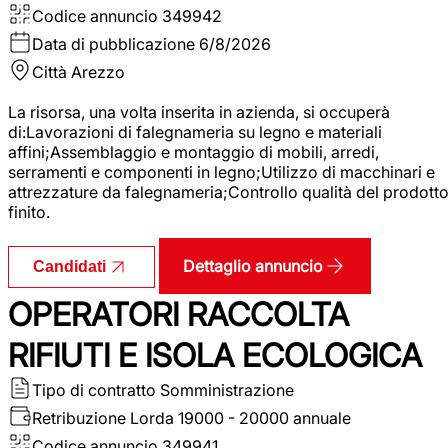
Codice annuncio
349942
Data di pubblicazione
6/8/2026
Città
Arezzo
La risorsa, una volta inserita in azienda, si occuperà
di:Lavorazioni di falegnameria su legno e materiali
affini;Assemblaggio e montaggio di mobili, arredi,
serramenti e componenti in legno;Utilizzo di macchinari e
attrezzature da falegnameria;Controllo qualità del prodott
finito.
Dettaglio annuncio
Candidati
OPERATORI RACCOLTA
RIFIUTI E ISOLA ECOLOGICA
Tipo di contratto
Somministrazione
Retribuzione Lorda
19000 - 20000 annuale
Codice annuncio
349941