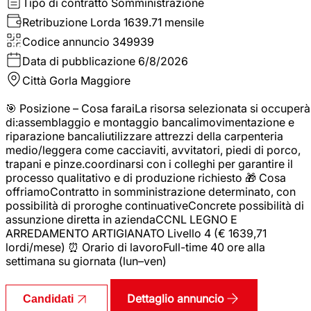
Tipo di contratto
Somministrazione
Retribuzione Lorda
1639.71 mensile
Codice annuncio
349939
Data di pubblicazione
6/8/2026
Città
Gorla Maggiore
🎯 Posizione – Cosa faraiLa risorsa selezionata si occuperà
di:assemblaggio e montaggio bancalimovimentazione e
riparazione bancaliutilizzare attrezzi della carpenteria
medio/leggera come cacciaviti, avvitatori, piedi di porco,
trapani e pinze.coordinarsi con i colleghi per garantire il
processo qualitativo e di produzione richiesto 🎁 Cosa
offriamoContratto in somministrazione determinato, con
possibilità di proroghe continuativeConcrete possibilità di
assunzione diretta in aziendaCCNL LEGNO E
ARREDAMENTO ARTIGIANATO Livello 4 (€ 1639,71
lordi/mese) ⏰ Orario di lavoroFull-time 40 ore alla
settimana su giornata (lun–ven)
Dettaglio annuncio
Candidati