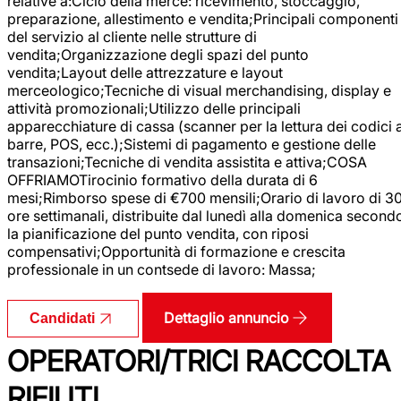
relative a:Ciclo della merce: ricevimento, stoccaggio,
preparazione, allestimento e vendita;Principali componenti
del servizio al cliente nelle strutture di
vendita;Organizzazione degli spazi del punto
vendita;Layout delle attrezzature e layout
merceologico;Tecniche di visual merchandising, display e
attività promozionali;Utilizzo delle principali
apparecchiature di cassa (scanner per la lettura dei codici 
barre, POS, ecc.);Sistemi di pagamento e gestione delle
transazioni;Tecniche di vendita assistita e attiva;COSA
OFFRIAMOTirocinio formativo della durata di 6
mesi;Rimborso spese di €700 mensili;Orario di lavoro di 3
ore settimanali, distribuite dal lunedì alla domenica second
la pianificazione del punto vendita, con riposi
compensativi;Opportunità di formazione e crescita
professionale in un contsede di lavoro: Massa;
Dettaglio annuncio
Candidati
OPERATORI/TRICI RACCOLTA
RIFIUTI