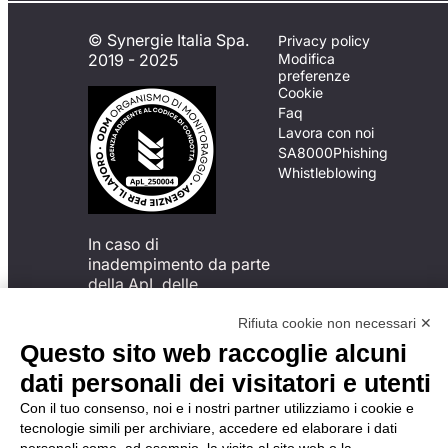
© Synergie Italia Spa.
Privacy policy
2019 - 2025
Modifica
preferenze
Cookie
Faq
Lavora con noi
SA8000
Phishing
Whistleblowing
In caso di
inadempimento da parte
della ApL delle
disposizioni
del Codice di Condotta, è
Rifiuta cookie non necessari ✕
possibile presentare un
Questo sito web raccoglie alcuni
reclamo
dati personali dei visitatori e utenti
all’Organismo di
Monitoraggio utilizzando
Con il tuo consenso, noi e i nostri partner utilizziamo i cookie e
una delle modalità
tecnologie simili per archiviare, accedere ed elaborare i dati
descritte al seguente