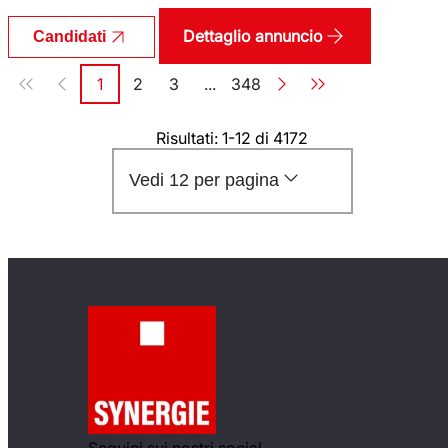
Dettaglio annuncio
Candidati
Paginazione
1
2
3
...
348
Pagina
Pagina
Pagina
Pagina
Risultati: 1-12 di 4172
Vedi 12 per pagina