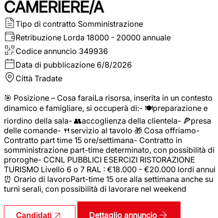
CAMERIERE/A
Tipo di contratto
Somministrazione
Retribuzione Lorda
18000 - 20000 annuale
Codice annuncio
349936
Data di pubblicazione
6/8/2026
Città
Tradate
🎯 Posizione – Cosa faraiLa risorsa, inserita in un contesto
dinamico e famigliare, si occuperà di:- 🍽️preparazione e
riordino della sala- 👥accoglienza della clientela- 🍕presa
delle comande- 🍴servizio al tavolo 🎁 Cosa offriamo-
Contratto part time 15 ore/settimana- Contratto in
somministrazione part-time determinato, con possibilità di
proroghe- CCNL PUBBLICI ESERCIZI RISTORAZIONE
TURISMO Livello 6 o 7 RAL : €18.000 - €20.000 lordi annui
⏰ Orario di lavoroPart-time 15 ore alla settimana anche su
turni serali, con possibilità di lavorare nel weekend
Dettaglio annuncio
Candidati