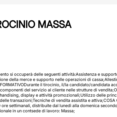
IROCINIO MASSA
imento si occuperà delle seguenti attività:Assistenza e support
ione della merce e supporto nelle operazioni di cassa;Allesti
FORMATIVODurante il tirocinio, il/la candidato/candidata acq
componenti del servizio al cliente nelle strutture di vendita
ndising, display e attività promozionali;Utilizzo delle princi
delle transazioni;Tecniche di vendita assistita e attiva;COS
re settimanali, distribuite dal lunedì alla domenica secondo 
onale in un contsede di lavoro: Massa;