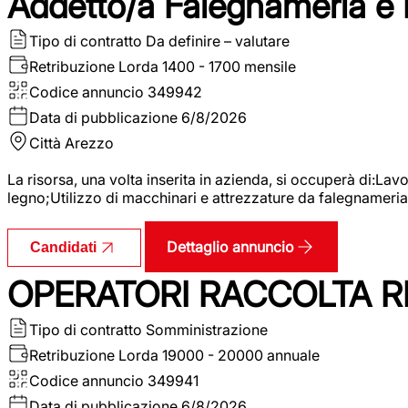
Addetto/a Falegnameria e
Tipo di contratto
Da definire – valutare
Retribuzione Lorda
1400 - 1700 mensile
Codice annuncio
349942
Data di pubblicazione
6/8/2026
Città
Arezzo
La risorsa, una volta inserita in azienda, si occuperà di:La
legno;Utilizzo di macchinari e attrezzature da falegnameria;
Dettaglio annuncio
Candidati
OPERATORI RACCOLTA RI
Tipo di contratto
Somministrazione
Retribuzione Lorda
19000 - 20000 annuale
Codice annuncio
349941
Data di pubblicazione
6/8/2026