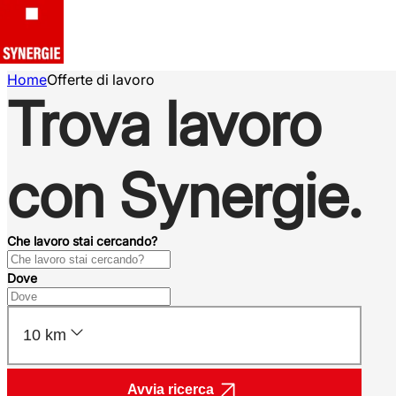
Home
Offerte di lavoro
Trova lavoro
con Synergie.
Che lavoro stai cercando?
Dove
10 km
Avvia ricerca