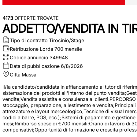
4173
OFFERTE TROVATE
ADDETTO/VENDITA IN T
Tipo di contratto
Tirocinio/Stage
Retribuzione Lorda
700 mensile
Codice annuncio
349948
Data di pubblicazione
6/8/2026
Città
Massa
il/la candidato/candidata in affiancamento al tutor di rifer
sistemazione dei prodotti all'interno del punto vendita;Gest
vendite;Vendita assistita e consulenza ai clienti.PERCORSO 
stoccaggio, preparazione, allestimento e vendita;Principali 
attrezzature e layout merceologico;Tecniche di visual mercha
codici a barre, POS, ecc.);Sistemi di pagamento e gestione 
mesi;Rimborso spese di €700 mensili;Orario di lavoro di 30 o
compensativi;Opportunità di formazione e crescita professi