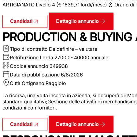
ARTIGIANATO Livello 4 (€ 1639,71 lordi/mese) ⏰ Orario di l
Dettaglio annuncio
Candidati
PRODUCTION & BUYING A
Tipo di contratto
Da definire – valutare
Retribuzione Lorda
27000 - 40000 annuale
Codice annuncio
349938
Data di pubblicazione
6/8/2026
Città
Ortignano Raggiolo
La risorsa, una volta inserita in azienda, si occuperà di: M
standard qualitativi;Gestione delle attività di merchandising
condizioni con fornitori.
Dettaglio annuncio
Candidati