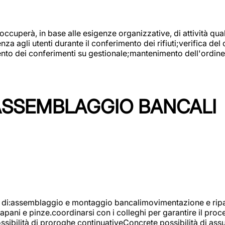
 occuperà, in base alle esigenze organizzative, di attività quali
a agli utenti durante il conferimento dei rifiuti;verifica del
ento dei conferimenti su gestionale;mantenimento dell'ordine, 
ASSEMBLAGGIO BANCALI
à di:assemblaggio e montaggio bancalimovimentazione e ripara
rapani e pinze.coordinarsi con i colleghi per garantire il pro
ossibilità di proroghe continuativeConcrete possibilità d