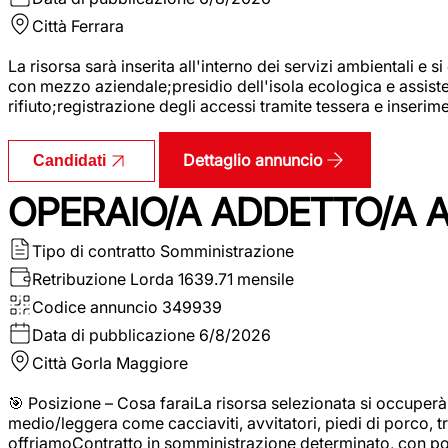
Città
Ferrara
La risorsa sarà inserita all'interno dei servizi ambientali e si
con mezzo aziendale;presidio dell'isola ecologica e assistenz
rifiuto;registrazione degli accessi tramite tessera e inserim
Dettaglio annuncio
Candidati
OPERAIO/A ADDETTO/A 
Tipo di contratto
Somministrazione
Retribuzione Lorda
1639.71 mensile
Codice annuncio
349939
Data di pubblicazione
6/8/2026
Città
Gorla Maggiore
🎯 Posizione – Cosa faraiLa risorsa selezionata si occuper
medio/leggera come cacciaviti, avvitatori, piedi di porco, t
offriamoContratto in somministrazione determinato, con p