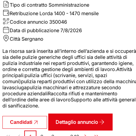
Tipo di contratto
Somministrazione
Retribuzione Lorda
1400 - 1470 mensile
Codice annuncio
350046
Data di pubblicazione
7/8/2026
Città
Sergnano
La risorsa sarà inserita all’interno dell’azienda e si occuper
sia delle pulizie generiche degli uffici sia delle attività di
pulizia industriale nei reparti produttivi, garantendo igiene,
ordine e corretta gestione degli ambienti di lavoro.Attività
principali:pulizia uffici (scrivanie, servizi, spazi
comuni)pulizia reparti produttivi con utilizzo della macchin
lavasciugapulizia macchinari e attrezzature secondo
procedure aziendaliRaccolta rifiuti e mantenimento
dell’ordine delle aree di lavoroSupporto alle attività general
di sanificazione.
Dettaglio annuncio
Candidati
Paginazione