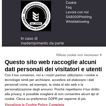
Cookie
Faq
Lavora con noi
SA8000
Phishing
Whistleblowing
In caso di
inadempimento da parte
della ApL delle
disposizioni
Rifiuta cookie non necessari ✕
del Codice di Condotta, è
Questo sito web raccoglie alcuni
possibile presentare un
reclamo
dati personali dei visitatori e utenti
all’Organismo di
Con il tuo consenso, noi e i nostri partner utilizziamo i cookie e
Monitoraggio utilizzando
tecnologie simili per archiviare, accedere ed elaborare i dati
una delle modalità
personali come, ad esempio, la visita al sito web o la
descritte al seguente
personalizzazione degli annunci. Poiché rispettiamo il tuo diritto
indirizzo web
alla privacy, è possibile scegliere di non consentire alcuni tipi di
https://odm-
cookie. Clicca su preferenze GDPR per saperne di più.
agenzielavoro.it/reclami/
.
Visualizza la Cookie Policy Completa