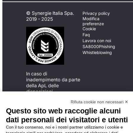
© Synergie Italia Spa.
Privacy policy
2019 - 2025
Modifica
preferenze
Cookie
Faq
Lavora con noi
SA8000
Phishing
Whistleblowing
In caso di
inadempimento da parte
della ApL delle
disposizioni
del Codice di Condotta, è
Rifiuta cookie non necessari ✕
possibile presentare un
reclamo
Questo sito web raccoglie alcuni
all’Organismo di
dati personali dei visitatori e utenti
Monitoraggio utilizzando
una delle modalità
Con il tuo consenso, noi e i nostri partner utilizziamo i cookie e