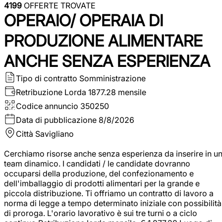
4199
OFFERTE TROVATE
OPERAIO/ OPERAIA DI
PRODUZIONE ALIMENTARE
ANCHE SENZA ESPERIENZA
Tipo di contratto
Somministrazione
Retribuzione Lorda
1877.28 mensile
Codice annuncio
350250
Data di pubblicazione
8/8/2026
Città
Savigliano
Cerchiamo risorse anche senza esperienza da inserire in u
team dinamico. I candidati / le candidate dovranno
occuparsi della produzione, del confezionamento e
dell'imballaggio di prodotti alimentari per la grande e
piccola distribuzione. Ti offriamo un contratto di lavoro a
norma di legge a tempo determinato iniziale con possibilità
di proroga. L'orario lavorativo è sui tre turni o a ciclo