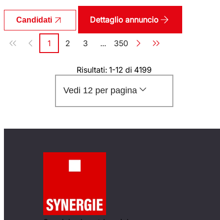
Dettaglio annuncio
Candidati
Paginazione
1
2
3
...
350
Pagina
Pagina
Pagina
Pagina
Risultati: 1-12 di 4199
Vedi 12 per pagina