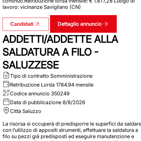
continuo.Retribuzione lorda mensile: € 1.877,28 Luogo di
lavoro: vicinanze Savigliano (CN)
Dettaglio annuncio
Candidati
ADDETTI/ADDETTE ALLA
SALDATURA A FILO -
SALUZZESE
Tipo di contratto
Somministrazione
Retribuzione Lorda
1784.94 mensile
Codice annuncio
350249
Data di pubblicazione
8/8/2026
Città
Saluzzo
La risorsa si occuperà di predisporre le superfici da saldar
con l’utilizzo di appositi strumenti, effettuare la saldatura a
filo su pezzi già predisposti ed eseguire manutenzione e