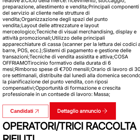
relative a:Ciclo della merce: ricevimento, stoccaggio,
preparazione, allestimento e vendita;Principali componenti
del servizio al cliente nelle strutture di
vendita;Organizzazione degli spazi del punto
vendita;Layout delle attrezzature e layout
merceologico;Tecniche di visual merchandising, display e
attività promozionali;Utilizzo delle principali
apparecchiature di cassa (scanner per la lettura dei codici 
barre, POS, ecc.);Sistemi di pagamento e gestione delle
transazioni;Tecniche di vendita assistita e attiva;COSA
OFFRIAMOTirocinio formativo della durata di 6
mesi;Rimborso spese di €700 mensili;Orario di lavoro di 3
ore settimanali, distribuite dal lunedì alla domenica second
la pianificazione del punto vendita, con riposi
compensativi;Opportunità di formazione e crescita
professionale in un contsede di lavoro: Massa;
Dettaglio annuncio
Candidati
OPERATORI/TRICI RACCOLTA
RIFIUTI