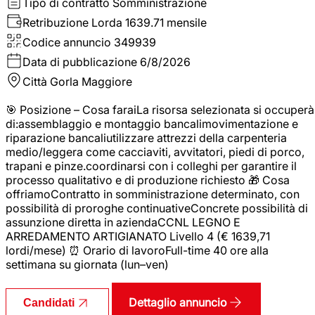
Tipo di contratto
Somministrazione
Retribuzione Lorda
1639.71 mensile
Codice annuncio
349939
Data di pubblicazione
6/8/2026
Città
Gorla Maggiore
🎯 Posizione – Cosa faraiLa risorsa selezionata si occuperà
di:assemblaggio e montaggio bancalimovimentazione e
riparazione bancaliutilizzare attrezzi della carpenteria
medio/leggera come cacciaviti, avvitatori, piedi di porco,
trapani e pinze.coordinarsi con i colleghi per garantire il
processo qualitativo e di produzione richiesto 🎁 Cosa
offriamoContratto in somministrazione determinato, con
possibilità di proroghe continuativeConcrete possibilità di
assunzione diretta in aziendaCCNL LEGNO E
ARREDAMENTO ARTIGIANATO Livello 4 (€ 1639,71
lordi/mese) ⏰ Orario di lavoroFull-time 40 ore alla
settimana su giornata (lun–ven)
Dettaglio annuncio
Candidati