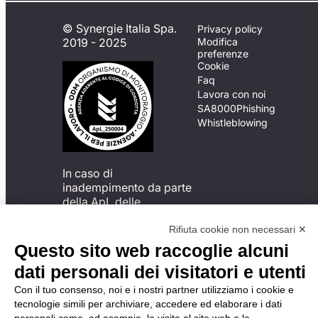
© Synergie Italia Spa.
Privacy policy
2019 - 2025
Modifica
preferenze
Cookie
Faq
Lavora con noi
SA8000
Phishing
Whistleblowing
In caso di
inadempimento da parte
della ApL delle
disposizioni
del Codice di Condotta, è
Rifiuta cookie non necessari ✕
possibile presentare un
Questo sito web raccoglie alcuni
reclamo
dati personali dei visitatori e utenti
all’Organismo di
Monitoraggio utilizzando
Con il tuo consenso, noi e i nostri partner utilizziamo i cookie e
una delle modalità
tecnologie simili per archiviare, accedere ed elaborare i dati
descritte al seguente