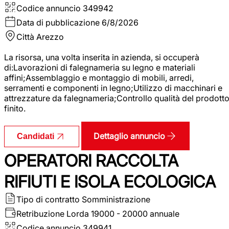
Codice annuncio
349942
Data di pubblicazione
6/8/2026
Città
Arezzo
La risorsa, una volta inserita in azienda, si occuperà
di:Lavorazioni di falegnameria su legno e materiali
affini;Assemblaggio e montaggio di mobili, arredi,
serramenti e componenti in legno;Utilizzo di macchinari e
attrezzature da falegnameria;Controllo qualità del prodott
finito.
Dettaglio annuncio
Candidati
OPERATORI RACCOLTA
RIFIUTI E ISOLA ECOLOGICA
Tipo di contratto
Somministrazione
Retribuzione Lorda
19000 - 20000 annuale
Codice annuncio
349941