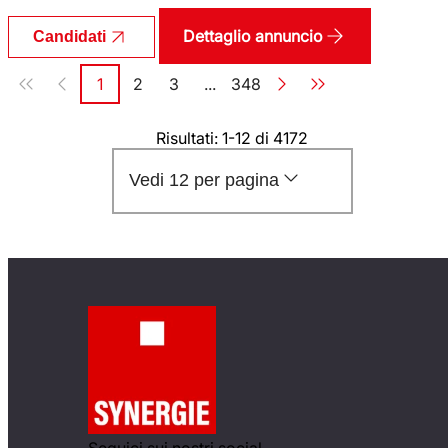
Dettaglio annuncio
Candidati
Paginazione
1
2
3
...
348
Pagina
Pagina
Pagina
Pagina
Risultati: 1-12 di 4172
Vedi 12 per pagina