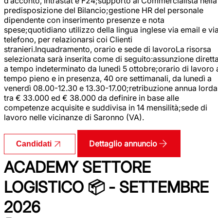
d’acconto, Intrastat e F24;supporto al Commercialista nella
predisposizione del Bilancio;gestione HR del personale
dipendente con inserimento presenze e nota
spese;quotidiano utilizzo della lingua inglese via email e vi
telefono, per relazionarsi coi Clienti
stranieri.Inquadramento, orario e sede di lavoroLa risorsa
selezionata sarà inserita come di seguito:assunzione dirett
a tempo indeterminato da lunedì 5 ottobre;orario di lavoro 
tempo pieno e in presenza, 40 ore settimanali, da lunedì a
venerdì 08.00-12.30 e 13.30-17.00;retribuzione annua lorda
tra € 33.000 ed € 38.000 da definire in base alle
competenze acquisite e suddivisa in 14 mensilità;sede di
lavoro nelle vicinanze di Saronno (VA).
Dettaglio annuncio
Candidati
ACADEMY SETTORE
LOGISTICO 📦 - SETTEMBRE
2026