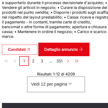
e supportarlo durante il processo decisionale d'acquisto; •
Vendere gli articoli in negozio; • Curare la disposizione dei
prodotti nel punto vendita; • Disporre i prodotti sugli scaffa
nel rispetto del layout prestabilito; • Cassa: riceve e registr
il pagamento - in contanti, tramite carte di credito,
bancomat o altre forme di pagamento; apertura e chiusura
cassa; • Mantenere in ordine il negozio; • Carico e scarico
merce.
Dettaglio annuncio
Candidati
Paginazione
1
2
3
...
351
Pagina
Pagina
Pagina
Pagina
Risultati: 1-12 di 4209
Vedi 12 per pagina