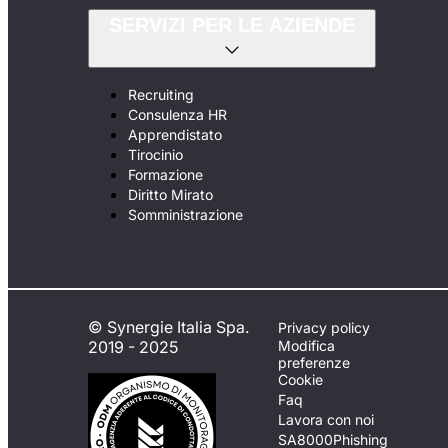
SERVIZI PER LE AZIENDE
Recruiting
Consulenza HR
Apprendistato
Tirocinio
Formazione
Diritto Mirato
Somministrazione
© Synergie Italia Spa.
Privacy policy
2019 - 2025
Modifica
preferenze
Cookie
Faq
Lavora con noi
SA8000
Phishing