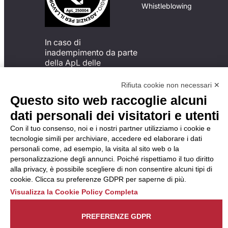
Whistleblowing
In caso di
inadempimento da parte
della ApL delle
disposizioni
del Codice di Condotta, è
Rifiuta cookie non necessari ✕
possibile presentare un
Questo sito web raccoglie alcuni
reclamo
dati personali dei visitatori e utenti
all’Organismo di
Monitoraggio utilizzando
Con il tuo consenso, noi e i nostri partner utilizziamo i cookie e
una delle modalità
tecnologie simili per archiviare, accedere ed elaborare i dati
descritte al seguente
personali come, ad esempio, la visita al sito web o la
indirizzo web
personalizzazione degli annunci. Poiché rispettiamo il tuo diritto
https://odm-
alla privacy, è possibile scegliere di non consentire alcuni tipi di
agenzielavoro.it/reclami/
.
cookie. Clicca su preferenze GDPR per saperne di più.
Visualizza la Cookie Policy Completa
PREFERENZE GDPR