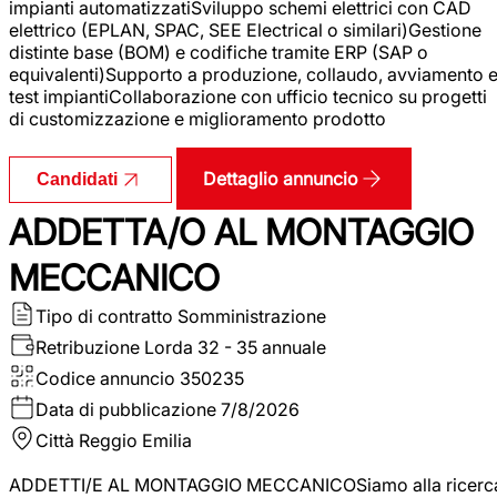
impianti automatizzatiSviluppo schemi elettrici con CAD
elettrico (EPLAN, SPAC, SEE Electrical o similari)Gestione
distinte base (BOM) e codifiche tramite ERP (SAP o
equivalenti)Supporto a produzione, collaudo, avviamento 
test impiantiCollaborazione con ufficio tecnico su progetti
di customizzazione e miglioramento prodotto
Dettaglio annuncio
Candidati
ADDETTA/O AL MONTAGGIO
MECCANICO
Tipo di contratto
Somministrazione
Retribuzione Lorda
32 - 35 annuale
Codice annuncio
350235
Data di pubblicazione
7/8/2026
Città
Reggio Emilia
ADDETTI/E AL MONTAGGIO MECCANICOSiamo alla ricerc