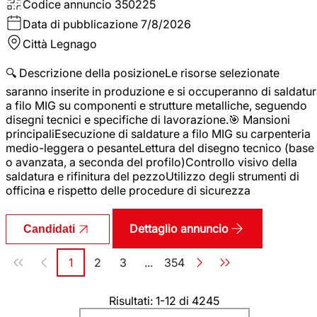
Codice annuncio
350225
Data di pubblicazione
7/8/2026
Città
Legnago
🔍 Descrizione della posizioneLe risorse selezionate
saranno inserite in produzione e si occuperanno di saldatu
a filo MIG su componenti e strutture metalliche, seguendo
disegni tecnici e specifiche di lavorazione.🎯 Mansioni
principaliEsecuzione di saldature a filo MIG su carpenteria
medio-leggera o pesanteLettura del disegno tecnico (base
o avanzata, a seconda del profilo)Controllo visivo della
saldatura e rifinitura del pezzoUtilizzo degli strumenti di
officina e rispetto delle procedure di sicurezza
Dettaglio annuncio
Candidati
Paginazione
1
2
3
...
354
Pagina
Pagina
Pagina
Pagina
Risultati: 1-12 di 4245