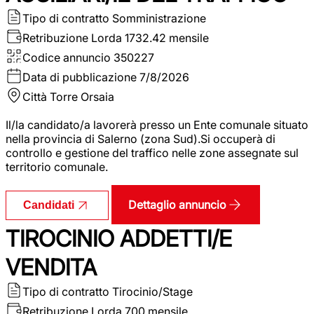
Tipo di contratto
Somministrazione
Retribuzione Lorda
1732.42 mensile
Codice annuncio
350227
Data di pubblicazione
7/8/2026
Città
Torre Orsaia
Il/la candidato/a lavorerà presso un Ente comunale situato
nella provincia di Salerno (zona Sud).Si occuperà di
controllo e gestione del traffico nelle zone assegnate sul
territorio comunale.
Dettaglio annuncio
Candidati
TIROCINIO ADDETTI/E
VENDITA
Tipo di contratto
Tirocinio/Stage
Retribuzione Lorda
700 mensile