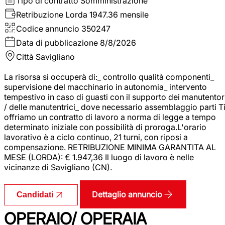
Tipo di contratto
Somministrazione
Retribuzione Lorda
1947.36 mensile
Codice annuncio
350247
Data di pubblicazione
8/8/2026
Città
Savigliano
La risorsa si occuperà di:_ controllo qualità componenti_
supervisione del macchinario in autonomia_ intervento
tempestivo in caso di guasti con il supporto dei manutentor
/ delle manutentrici_ dove necessario assemblaggio parti T
offriamo un contratto di lavoro a norma di legge a tempo
determinato iniziale con possibilità di proroga.L'orario
lavorativo è a ciclo continuo, 21 turni, con riposi a
compensazione. RETRIBUZIONE MINIMA GARANTITA AL
MESE (LORDA): € 1.947,36 Il luogo di lavoro è nelle
vicinanze di Savigliano (CN).
Dettaglio annuncio
Candidati
OPERAIO/ OPERAIA