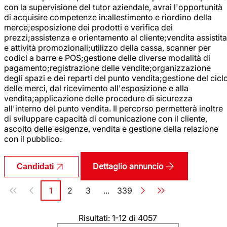
con la supervisione del tutor aziendale, avrai l'opportunità
di acquisire competenze in:allestimento e riordino della
merce;esposizione dei prodotti e verifica dei
prezzi;assistenza e orientamento al cliente;vendita assistita
e attività promozionali;utilizzo della cassa, scanner per
codici a barre e POS;gestione delle diverse modalità di
pagamento;registrazione delle vendite;organizzazione
degli spazi e dei reparti del punto vendita;gestione del cicl
delle merci, dal ricevimento all'esposizione e alla
vendita;applicazione delle procedure di sicurezza
all'interno del punto vendita. Il percorso permetterà inoltre
di sviluppare capacità di comunicazione con il cliente,
ascolto delle esigenze, vendita e gestione della relazione
con il pubblico.
Dettaglio annuncio
Candidati
Paginazione
1
2
3
...
339
Pagina
Pagina
Pagina
Pagina
Risultati: 1-12 di 4057