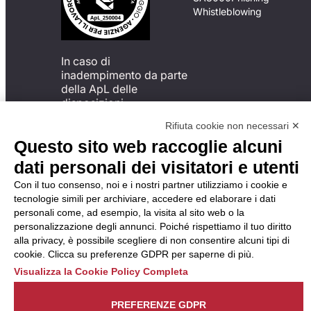
Whistleblowing
In caso di
inadempimento da parte
della ApL delle
disposizioni
del Codice di Condotta, è
Rifiuta cookie non necessari ✕
possibile presentare un
Questo sito web raccoglie alcuni
reclamo
all’Organismo di
dati personali dei visitatori e utenti
Monitoraggio utilizzando
Con il tuo consenso, noi e i nostri partner utilizziamo i cookie e
una delle modalità
tecnologie simili per archiviare, accedere ed elaborare i dati
descritte al seguente
personali come, ad esempio, la visita al sito web o la
indirizzo web
personalizzazione degli annunci. Poiché rispettiamo il tuo diritto
https://odm-
alla privacy, è possibile scegliere di non consentire alcuni tipi di
agenzielavoro.it/reclami/
.
cookie. Clicca su preferenze GDPR per saperne di più.
Visualizza la Cookie Policy Completa
PREFERENZE GDPR