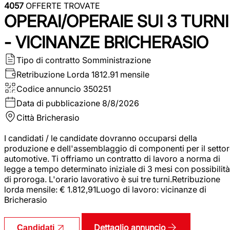
4057
OFFERTE TROVATE
OPERAI/OPERAIE SUI 3 TURNI
- VICINANZE BRICHERASIO
Tipo di contratto
Somministrazione
Retribuzione Lorda
1812.91 mensile
Codice annuncio
350251
Data di pubblicazione
8/8/2026
Città
Bricherasio
I candidati / le candidate dovranno occuparsi della
produzione e dell'assemblaggio di componenti per il setto
automotive. Ti offriamo un contratto di lavoro a norma di
legge a tempo determinato iniziale di 3 mesi con possibilità
di proroga. L'orario lavorativo è sui tre turni.Retribuzione
lorda mensile: € 1.812,91Luogo di lavoro: vicinanze di
Bricherasio
Dettaglio annuncio
Candidati