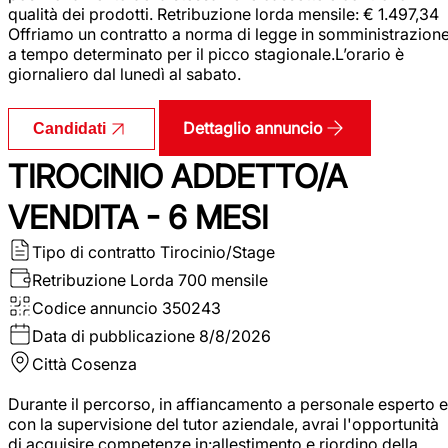
qualità dei prodotti. Retribuzione lorda mensile: € 1.497,34
Offriamo un contratto a norma di legge in somministrazion
a tempo determinato per il picco stagionale.L’orario è
giornaliero dal lunedì al sabato.
Dettaglio annuncio
Candidati
TIROCINIO ADDETTO/A
VENDITA - 6 MESI
Tipo di contratto
Tirocinio/Stage
Retribuzione Lorda
700 mensile
Codice annuncio
350243
Data di pubblicazione
8/8/2026
Città
Cosenza
Durante il percorso, in affiancamento a personale esperto e
con la supervisione del tutor aziendale, avrai l'opportunità
di acquisire competenze in:allestimento e riordino della