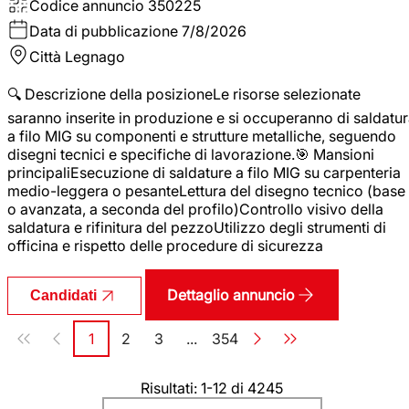
Codice annuncio
350225
Data di pubblicazione
7/8/2026
Città
Legnago
🔍 Descrizione della posizioneLe risorse selezionate
saranno inserite in produzione e si occuperanno di saldatu
a filo MIG su componenti e strutture metalliche, seguendo
disegni tecnici e specifiche di lavorazione.🎯 Mansioni
principaliEsecuzione di saldature a filo MIG su carpenteria
medio-leggera o pesanteLettura del disegno tecnico (base
o avanzata, a seconda del profilo)Controllo visivo della
saldatura e rifinitura del pezzoUtilizzo degli strumenti di
officina e rispetto delle procedure di sicurezza
Dettaglio annuncio
Candidati
Paginazione
1
2
3
...
354
Pagina
Pagina
Pagina
Pagina
Risultati: 1-12 di 4245