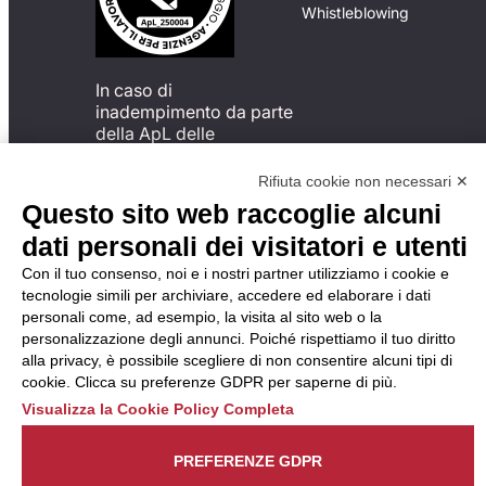
Whistleblowing
In caso di
inadempimento da parte
della ApL delle
disposizioni
del Codice di Condotta, è
Rifiuta cookie non necessari ✕
possibile presentare un
Questo sito web raccoglie alcuni
reclamo
dati personali dei visitatori e utenti
all’Organismo di
Monitoraggio utilizzando
Con il tuo consenso, noi e i nostri partner utilizziamo i cookie e
una delle modalità
tecnologie simili per archiviare, accedere ed elaborare i dati
descritte al seguente
personali come, ad esempio, la visita al sito web o la
indirizzo web
personalizzazione degli annunci. Poiché rispettiamo il tuo diritto
https://odm-
alla privacy, è possibile scegliere di non consentire alcuni tipi di
agenzielavoro.it/reclami/
.
cookie. Clicca su preferenze GDPR per saperne di più.
Visualizza la Cookie Policy Completa
PREFERENZE GDPR