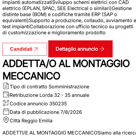
impianti automatizzatiSviluppo schemi elettrici con CAD
elettrico (EPLAN, SPAC, SEE Electrical o similari)Gestione
distinte base (BOM) e codifiche tramite ERP (SAP o
equivalenti)Supporto a produzione, collaudo, avviamento 
test impiantiCollaborazione con ufficio tecnico su progetti
di customizzazione e miglioramento prodotto
Dettaglio annuncio
Candidati
ADDETTA/O AL MONTAGGIO
MECCANICO
Tipo di contratto
Somministrazione
Retribuzione Lorda
32 - 35 annuale
Codice annuncio
350235
Data di pubblicazione
7/8/2026
Città
Reggio Emilia
ADDETTI/E AL MONTAGGIO MECCANICOSiamo alla ricerc