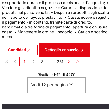
e supportarlo durante il processo decisionale d'acquisto; •
Vendere gli articoli in negozio; • Curare la disposizione dei
prodotti nel punto vendita; • Disporre i prodotti sugli scaffa
nel rispetto del layout prestabilito; • Cassa: riceve e registr
il pagamento - in contanti, tramite carte di credito,
bancomat o altre forme di pagamento; apertura e chiusura
cassa; • Mantenere in ordine il negozio; • Carico e scarico
merce.
Dettaglio annuncio
Candidati
Paginazione
1
2
3
...
351
Pagina
Pagina
Pagina
Pagina
Risultati: 1-12 di 4209
Vedi 12 per pagina