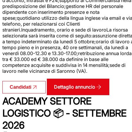
d’acconto, Intrastat e F24;supporto al Commercialista nella
predisposizione del Bilancio;gestione HR del personale
dipendente con inserimento presenze e nota
spese;quotidiano utilizzo della lingua inglese via email e vi
telefono, per relazionarsi coi Clienti
stranieri.Inquadramento, orario e sede di lavoroLa risorsa
selezionata sarà inserita come di seguito:assunzione dirett
a tempo indeterminato da lunedì 5 ottobre;orario di lavoro 
tempo pieno e in presenza, 40 ore settimanali, da lunedì a
venerdì 08.00-12.30 e 13.30-17.00;retribuzione annua lorda
tra € 33.000 ed € 38.000 da definire in base alle
competenze acquisite e suddivisa in 14 mensilità;sede di
lavoro nelle vicinanze di Saronno (VA).
Dettaglio annuncio
Candidati
ACADEMY SETTORE
LOGISTICO 📦 - SETTEMBRE
2026