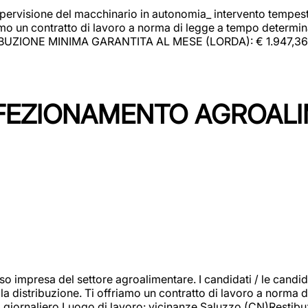
upervisione del macchinario in autonomia_ intervento tempesti
o un contratto di lavoro a norma di legge a tempo determinato
RIBUZIONE MINIMA GARANTITA AL MESE (LORDA): € 1.947,36 Il 
NFEZIONAMENTO AGROAL
so impresa del settore agroalimentare. I candidati / le can
la distribuzione. Ti offriamo un contratto di lavoro a norma d
io giornaliero.Luogo di lavoro: vicinanze Saluzzo (CN)Restibu