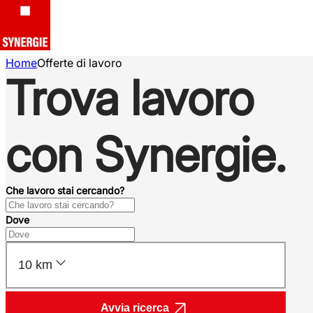
Home
Offerte di lavoro
Trova lavoro
con Synergie.
Che lavoro stai cercando?
Dove
10 km
Avvia ricerca