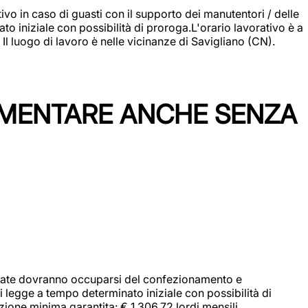
vo in caso di guasti con il supporto dei manutentori / delle
 iniziale con possibilità di proroga.L'orario lavorativo è a
luogo di lavoro è nelle vicinanze di Savigliano (CN).
IMENTARE ANCHE SENZA
didate dovranno occuparsi del confezionamento e
i legge a tempo determinato iniziale con possibilità di
zione minima garantita: € 1.306,72 lordi mensili