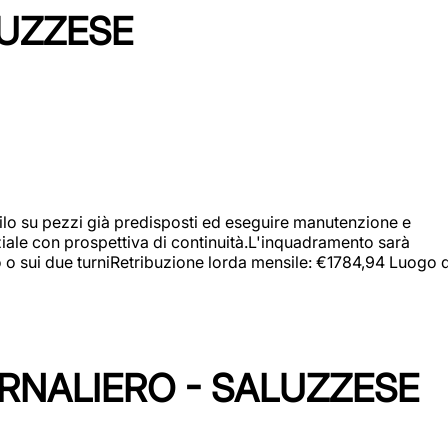
LUZZESE
a filo su pezzi già predisposti ed eseguire manutenzione e
iziale con prospettiva di continuità.L'inquadramento sarà
zo o sui due turniRetribuzione lorda mensile: €1784,94 Luogo d
ORNALIERO - SALUZZESE