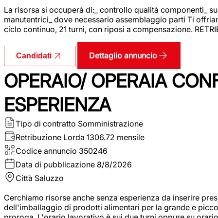
La risorsa si occuperà di:_ controllo qualità componenti_ s
manutentrici_ dove necessario assemblaggio parti Ti offriam
ciclo continuo, 21 turni, con riposi a compensazione. RET
Dettaglio annuncio
Candidati
OPERAIO/ OPERAIA CO
ESPERIENZA
Tipo di contratto
Somministrazione
Retribuzione Lorda
1306.72 mensile
Codice annuncio
350246
Data di pubblicazione
8/8/2026
Città
Saluzzo
Cerchiamo risorse anche senza esperienza da inserire pres
dell'imballaggio di prodotti alimentari per la grande e picco
proroga. L'orario lavorativo è sui due turni oppure su orar