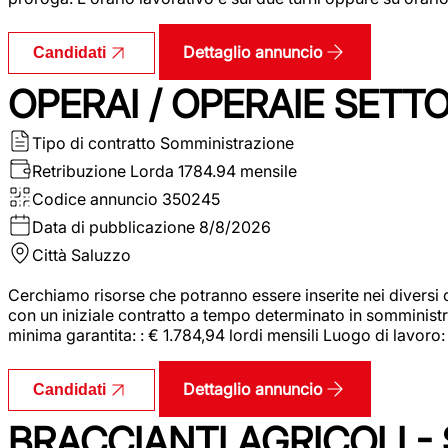
Dettaglio annuncio
Candidati
OPERAI / OPERAIE SET
Tipo di contratto
Somministrazione
Retribuzione Lorda
1784.94 mensile
Codice annuncio
350245
Data di pubblicazione
8/8/2026
Città
Saluzzo
Cerchiamo risorse che potranno essere inserite nei diversi 
con un iniziale contratto a tempo determinato in somministraz
minima garantita: : € 1.784,94 lordi mensili Luogo di lavoro
Dettaglio annuncio
Candidati
BRACCIANTI AGRICOLI -