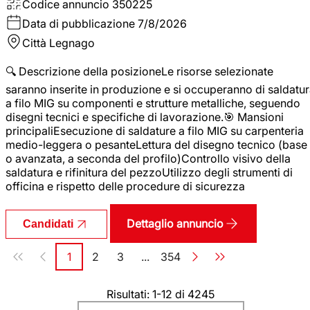
Codice annuncio
350225
Data di pubblicazione
7/8/2026
Città
Legnago
🔍 Descrizione della posizioneLe risorse selezionate
saranno inserite in produzione e si occuperanno di saldatu
a filo MIG su componenti e strutture metalliche, seguendo
disegni tecnici e specifiche di lavorazione.🎯 Mansioni
principaliEsecuzione di saldature a filo MIG su carpenteria
medio-leggera o pesanteLettura del disegno tecnico (base
o avanzata, a seconda del profilo)Controllo visivo della
saldatura e rifinitura del pezzoUtilizzo degli strumenti di
officina e rispetto delle procedure di sicurezza
Dettaglio annuncio
Candidati
Paginazione
1
2
3
...
354
Pagina
Pagina
Pagina
Pagina
Risultati: 1-12 di 4245