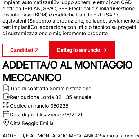
impianti automatizzatiSviluppo schemi elettrici con CAD
elettrico (EPLAN, SPAC, SEE Electrical o similari)Gestione
distinte base (BOM) e codifiche tramite ERP (SAP o
equivalenti)Supporto a produzione, collaudo, avviamento 
test impiantiCollaborazione con ufficio tecnico su progetti
di customizzazione e miglioramento prodotto
Dettaglio annuncio
Candidati
ADDETTA/O AL MONTAGGIO
MECCANICO
Tipo di contratto
Somministrazione
Retribuzione Lorda
32 - 35 annuale
Codice annuncio
350235
Data di pubblicazione
7/8/2026
Città
Reggio Emilia
ADDETTI/E AL MONTAGGIO MECCANICOSiamo alla ricerc