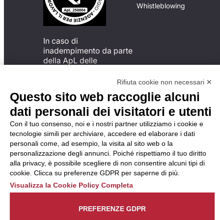
Whistleblowing
In caso di
inadempimento da parte
della ApL delle
disposizioni
del Codice di Condotta, è
Rifiuta cookie non necessari ✕
possibile presentare un
Questo sito web raccoglie alcuni
reclamo
dati personali dei visitatori e utenti
all’Organismo di
Monitoraggio utilizzando
Con il tuo consenso, noi e i nostri partner utilizziamo i cookie e
una delle modalità
tecnologie simili per archiviare, accedere ed elaborare i dati
descritte al seguente
personali come, ad esempio, la visita al sito web o la
indirizzo web
personalizzazione degli annunci. Poiché rispettiamo il tuo diritto
https://odm-
alla privacy, è possibile scegliere di non consentire alcuni tipi di
agenzielavoro.it/reclami/
.
cookie. Clicca su preferenze GDPR per saperne di più.
Visualizza la Cookie Policy Completa
PREFERENZE GDPR