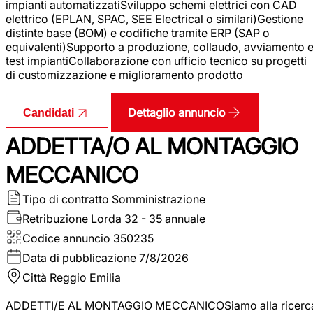
impianti automatizzatiSviluppo schemi elettrici con CAD
elettrico (EPLAN, SPAC, SEE Electrical o similari)Gestione
distinte base (BOM) e codifiche tramite ERP (SAP o
equivalenti)Supporto a produzione, collaudo, avviamento 
test impiantiCollaborazione con ufficio tecnico su progetti
di customizzazione e miglioramento prodotto
Dettaglio annuncio
Candidati
ADDETTA/O AL MONTAGGIO
MECCANICO
Tipo di contratto
Somministrazione
Retribuzione Lorda
32 - 35 annuale
Codice annuncio
350235
Data di pubblicazione
7/8/2026
Città
Reggio Emilia
ADDETTI/E AL MONTAGGIO MECCANICOSiamo alla ricerc