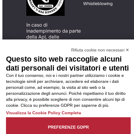
Whistleblowing
In caso di
inadempimento da parte
della ApL delle
disposizioni
del Codice di Condotta, è
Rifiuta cookie non necessari ✕
possibile presentare un
Questo sito web raccoglie alcuni
reclamo
dati personali dei visitatori e utenti
all’Organismo di
Monitoraggio utilizzando
Con il tuo consenso, noi e i nostri partner utilizziamo i cookie e
una delle modalità
tecnologie simili per archiviare, accedere ed elaborare i dati
descritte al seguente
personali come, ad esempio, la visita al sito web o la
indirizzo web
personalizzazione degli annunci. Poiché rispettiamo il tuo diritto
https://odm-
alla privacy, è possibile scegliere di non consentire alcuni tipi di
agenzielavoro.it/reclami/
.
cookie. Clicca su preferenze GDPR per saperne di più.
Visualizza la Cookie Policy Completa
PREFERENZE GDPR