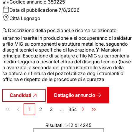
Codice annuncio
350225
Data di pubblicazione
7/8/2026
Città
Legnago
🔍 Descrizione della posizioneLe risorse selezionate
saranno inserite in produzione e si occuperanno di saldatu
a filo MIG su componenti e strutture metalliche, seguendo
disegni tecnici e specifiche di lavorazione.🎯 Mansioni
principaliEsecuzione di saldature a filo MIG su carpenteria
medio-leggera o pesanteLettura del disegno tecnico (base
o avanzata, a seconda del profilo)Controllo visivo della
saldatura e rifinitura del pezzoUtilizzo degli strumenti di
officina e rispetto delle procedure di sicurezza
Dettaglio annuncio
Candidati
Paginazione
1
2
3
...
354
Pagina
Pagina
Pagina
Pagina
Risultati: 1-12 di 4245