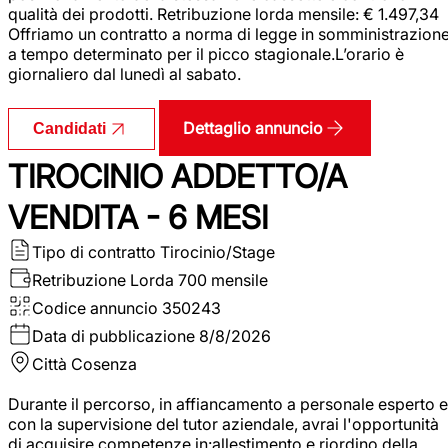
qualità dei prodotti. Retribuzione lorda mensile: € 1.497,34
Offriamo un contratto a norma di legge in somministrazion
a tempo determinato per il picco stagionale.L’orario è
giornaliero dal lunedì al sabato.
Dettaglio annuncio
Candidati
TIROCINIO ADDETTO/A
VENDITA - 6 MESI
Tipo di contratto
Tirocinio/Stage
Retribuzione Lorda
700 mensile
Codice annuncio
350243
Data di pubblicazione
8/8/2026
Città
Cosenza
Durante il percorso, in affiancamento a personale esperto e
con la supervisione del tutor aziendale, avrai l'opportunità
di acquisire competenze in:allestimento e riordino della