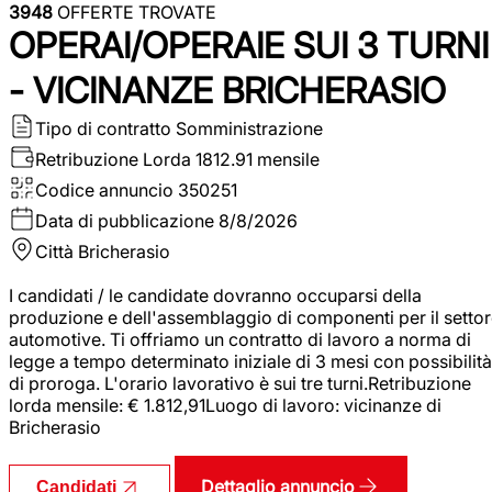
3948
OFFERTE TROVATE
OPERAI/OPERAIE SUI 3 TURNI
- VICINANZE BRICHERASIO
Tipo di contratto
Somministrazione
Retribuzione Lorda
1812.91 mensile
Codice annuncio
350251
Data di pubblicazione
8/8/2026
Città
Bricherasio
I candidati / le candidate dovranno occuparsi della
produzione e dell'assemblaggio di componenti per il setto
automotive. Ti offriamo un contratto di lavoro a norma di
legge a tempo determinato iniziale di 3 mesi con possibilità
di proroga. L'orario lavorativo è sui tre turni.Retribuzione
lorda mensile: € 1.812,91Luogo di lavoro: vicinanze di
Bricherasio
Dettaglio annuncio
Candidati