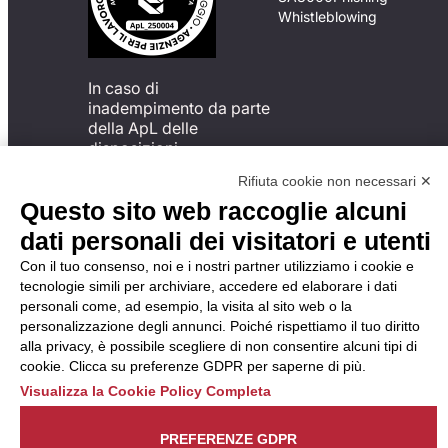
Whistleblowing
In caso di
inadempimento da parte
della ApL delle
disposizioni
del Codice di Condotta, è
Rifiuta cookie non necessari ✕
possibile presentare un
Questo sito web raccoglie alcuni
reclamo
all’Organismo di
dati personali dei visitatori e utenti
Monitoraggio utilizzando
Con il tuo consenso, noi e i nostri partner utilizziamo i cookie e
una delle modalità
tecnologie simili per archiviare, accedere ed elaborare i dati
descritte al seguente
personali come, ad esempio, la visita al sito web o la
indirizzo web
personalizzazione degli annunci. Poiché rispettiamo il tuo diritto
https://odm-
alla privacy, è possibile scegliere di non consentire alcuni tipi di
agenzielavoro.it/reclami/
.
cookie. Clicca su preferenze GDPR per saperne di più.
Visualizza la Cookie Policy Completa
PREFERENZE GDPR