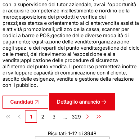
con la supervisione del tutor aziendale, avrai l'opportunità
di acquisire competenze in:allestimento e riordino della
merce;esposizione dei prodotti e verifica dei
prezzi;assistenza e orientamento al cliente;vendita assistita
e attività promozionali;utilizzo della cassa, scanner per
codici a barre e POS;gestione delle diverse modalità di
pagamento;registrazione delle vendite;organizzazione
degli spazi e dei reparti del punto vendita;gestione del cicl
delle merci, dal ricevimento all'esposizione e alla
vendita;applicazione delle procedure di sicurezza
all'interno del punto vendita. Il percorso permetterà inoltre
di sviluppare capacità di comunicazione con il cliente,
ascolto delle esigenze, vendita e gestione della relazione
con il pubblico.
Dettaglio annuncio
Candidati
Paginazione
1
2
3
...
329
Pagina
Pagina
Pagina
Pagina
Risultati: 1-12 di 3948