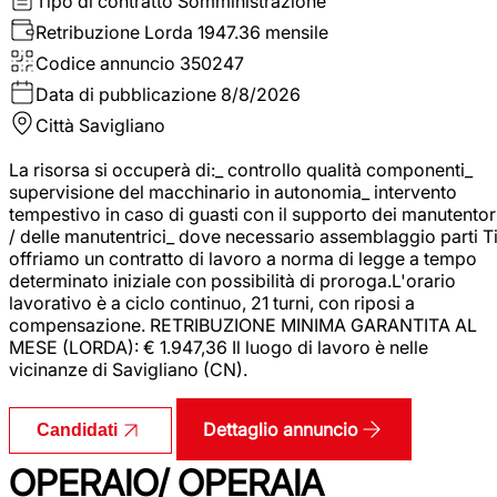
Tipo di contratto
Somministrazione
Retribuzione Lorda
1947.36 mensile
Codice annuncio
350247
Data di pubblicazione
8/8/2026
Città
Savigliano
La risorsa si occuperà di:_ controllo qualità componenti_
supervisione del macchinario in autonomia_ intervento
tempestivo in caso di guasti con il supporto dei manutentor
/ delle manutentrici_ dove necessario assemblaggio parti T
offriamo un contratto di lavoro a norma di legge a tempo
determinato iniziale con possibilità di proroga.L'orario
lavorativo è a ciclo continuo, 21 turni, con riposi a
compensazione. RETRIBUZIONE MINIMA GARANTITA AL
MESE (LORDA): € 1.947,36 Il luogo di lavoro è nelle
vicinanze di Savigliano (CN).
Dettaglio annuncio
Candidati
OPERAIO/ OPERAIA