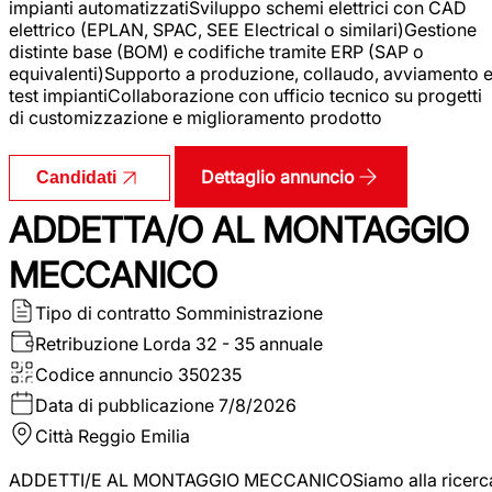
impianti automatizzatiSviluppo schemi elettrici con CAD
elettrico (EPLAN, SPAC, SEE Electrical o similari)Gestione
distinte base (BOM) e codifiche tramite ERP (SAP o
equivalenti)Supporto a produzione, collaudo, avviamento 
test impiantiCollaborazione con ufficio tecnico su progetti
di customizzazione e miglioramento prodotto
Dettaglio annuncio
Candidati
ADDETTA/O AL MONTAGGIO
MECCANICO
Tipo di contratto
Somministrazione
Retribuzione Lorda
32 - 35 annuale
Codice annuncio
350235
Data di pubblicazione
7/8/2026
Città
Reggio Emilia
ADDETTI/E AL MONTAGGIO MECCANICOSiamo alla ricerc