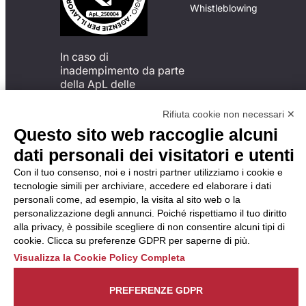
Whistleblowing
In caso di
inadempimento da parte
della ApL delle
disposizioni
del Codice di Condotta, è
Rifiuta cookie non necessari ✕
possibile presentare un
Questo sito web raccoglie alcuni
reclamo
dati personali dei visitatori e utenti
all’Organismo di
Monitoraggio utilizzando
Con il tuo consenso, noi e i nostri partner utilizziamo i cookie e
una delle modalità
tecnologie simili per archiviare, accedere ed elaborare i dati
descritte al seguente
personali come, ad esempio, la visita al sito web o la
indirizzo web
personalizzazione degli annunci. Poiché rispettiamo il tuo diritto
https://odm-
alla privacy, è possibile scegliere di non consentire alcuni tipi di
agenzielavoro.it/reclami/
.
cookie. Clicca su preferenze GDPR per saperne di più.
Visualizza la Cookie Policy Completa
PREFERENZE GDPR