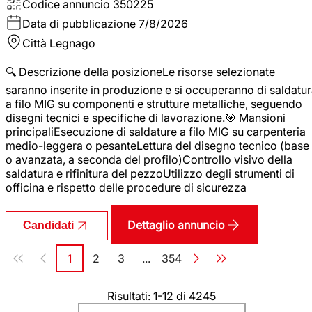
Codice annuncio
350225
Data di pubblicazione
7/8/2026
Città
Legnago
🔍 Descrizione della posizioneLe risorse selezionate
saranno inserite in produzione e si occuperanno di saldatu
a filo MIG su componenti e strutture metalliche, seguendo
disegni tecnici e specifiche di lavorazione.🎯 Mansioni
principaliEsecuzione di saldature a filo MIG su carpenteria
medio-leggera o pesanteLettura del disegno tecnico (base
o avanzata, a seconda del profilo)Controllo visivo della
saldatura e rifinitura del pezzoUtilizzo degli strumenti di
officina e rispetto delle procedure di sicurezza
Dettaglio annuncio
Candidati
Paginazione
1
2
3
...
354
Pagina
Pagina
Pagina
Pagina
Risultati: 1-12 di 4245