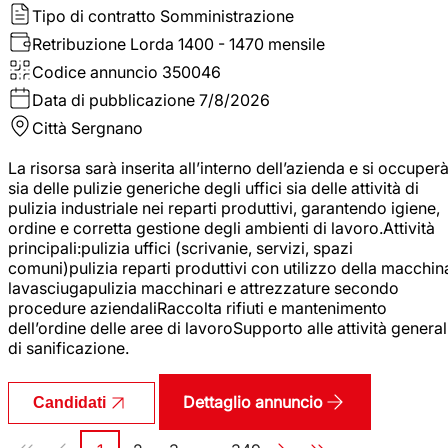
Tipo di contratto
Somministrazione
Retribuzione Lorda
1400 - 1470 mensile
Codice annuncio
350046
Data di pubblicazione
7/8/2026
Città
Sergnano
La risorsa sarà inserita all’interno dell’azienda e si occuper
sia delle pulizie generiche degli uffici sia delle attività di
pulizia industriale nei reparti produttivi, garantendo igiene,
ordine e corretta gestione degli ambienti di lavoro.Attività
principali:pulizia uffici (scrivanie, servizi, spazi
comuni)pulizia reparti produttivi con utilizzo della macchin
lavasciugapulizia macchinari e attrezzature secondo
procedure aziendaliRaccolta rifiuti e mantenimento
dell’ordine delle aree di lavoroSupporto alle attività general
di sanificazione.
Dettaglio annuncio
Candidati
Paginazione