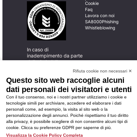
Cookie
Faq
Lavora con noi
SA8000
Phishing
Whistleblowing
In caso di
inadempimento da parte
della ApL delle
disposizioni
Rifiuta cookie non necessari ✕
del Codice di Condotta, è
Questo sito web raccoglie alcuni
possibile presentare un
reclamo
dati personali dei visitatori e utenti
all’Organismo di
Con il tuo consenso, noi e i nostri partner utilizziamo i cookie e
Monitoraggio utilizzando
tecnologie simili per archiviare, accedere ed elaborare i dati
una delle modalità
personali come, ad esempio, la visita al sito web o la
descritte al seguente
personalizzazione degli annunci. Poiché rispettiamo il tuo diritto
indirizzo web
alla privacy, è possibile scegliere di non consentire alcuni tipi di
https://odm-
cookie. Clicca su preferenze GDPR per saperne di più.
agenzielavoro.it/reclami/
.
Visualizza la Cookie Policy Completa