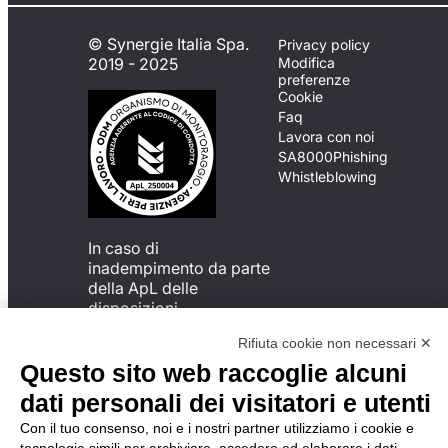
© Synergie Italia Spa.
Privacy policy
2019 - 2025
Modifica
preferenze
Cookie
Faq
Lavora con noi
SA8000
Phishing
Whistleblowing
In caso di
inadempimento da parte
della ApL delle
disposizioni
del Codice di Condotta, è
Rifiuta cookie non necessari ✕
possibile presentare un
reclamo
Questo sito web raccoglie alcuni
all’Organismo di
dati personali dei visitatori e utenti
Monitoraggio utilizzando
una delle modalità
Con il tuo consenso, noi e i nostri partner utilizziamo i cookie e