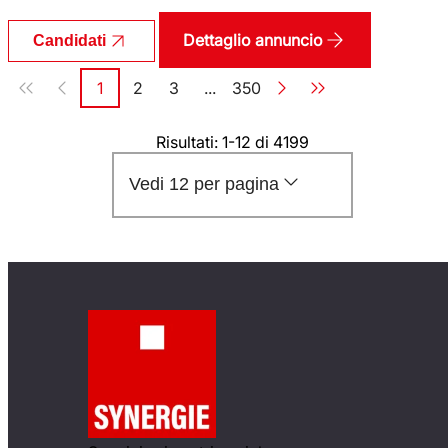
Dettaglio annuncio
Candidati
Paginazione
1
2
3
...
350
Pagina
Pagina
Pagina
Pagina
Risultati: 1-12 di 4199
Vedi 12 per pagina