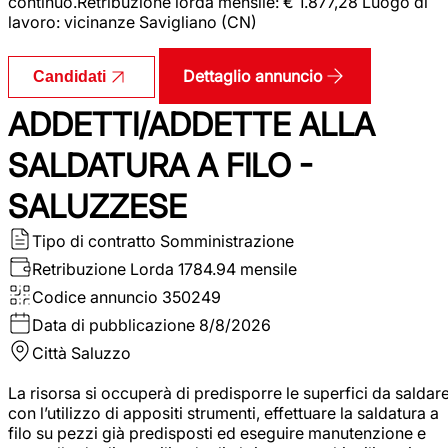
continuo.Retribuzione lorda mensile: € 1.877,28 Luogo di
lavoro: vicinanze Savigliano (CN)
Dettaglio annuncio
Candidati
ADDETTI/ADDETTE ALLA
SALDATURA A FILO -
SALUZZESE
Tipo di contratto
Somministrazione
Retribuzione Lorda
1784.94 mensile
Codice annuncio
350249
Data di pubblicazione
8/8/2026
Città
Saluzzo
La risorsa si occuperà di predisporre le superfici da saldar
con l’utilizzo di appositi strumenti, effettuare la saldatura a
filo su pezzi già predisposti ed eseguire manutenzione e