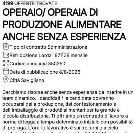
4199
OFFERTE TROVATE
OPERAIO/ OPERAIA DI
PRODUZIONE ALIMENTARE
ANCHE SENZA ESPERIENZA
Tipo di contratto
Somministrazione
Retribuzione Lorda
1877.28 mensile
Codice annuncio
350250
Data di pubblicazione
8/8/2026
Città
Savigliano
Cerchiamo risorse anche senza esperienza da inserire in u
team dinamico. I candidati / le candidate dovranno
occuparsi della produzione, del confezionamento e
dell'imballaggio di prodotti alimentari per la grande e
piccola distribuzione. Ti offriamo un contratto di lavoro a
norma di legge a tempo determinato iniziale con possibilità
di proroga. L'orario lavorativo è sui tre turni o a ciclo